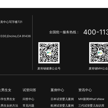
美中心写字楼721
400-11
全国统一服务热线：
1330,Encino,CA 91436
麦肯锡健康公众号
麦肯锡MH公众
生男生女
试管问答
案例中心
资讯中心
科学生男生女
问答中心
日本试管婴儿案例
MH新闻What'sNew
生男生女的方法
常见问题
欧洲试管婴儿案例
三代试管婴儿知识库