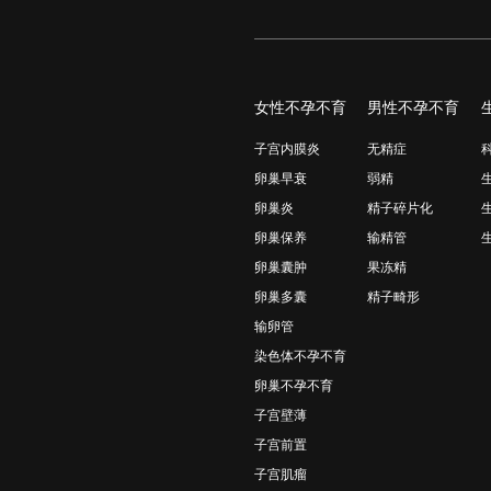
女性不孕不育
男性不孕不育
子宫内膜炎
无精症
卵巢早衰
弱精
卵巢炎
精子碎片化
卵巢保养
输精管
卵巢囊肿
果冻精
卵巢多囊
精子畸形
输卵管
染色体不孕不育
卵巢不孕不育
子宫壁薄
子宫前置
子宫肌瘤