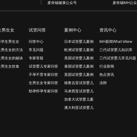
麦肯锡健康公众号
麦肯锡MH公众
生男生女
试管问答
案例中心
资讯中心
科学生男生女
问答中心
日本试管婴儿案例
MH新闻What'sNew
生男生女的方法
常见问题
欧洲试管婴儿案例
三代试管婴儿知识库
生男生女的秘诀
专家答疑
美国试管婴儿案例
三代试管婴儿常见问题
生男生女饮食
试管婴儿专家问答
泰国试管婴儿案例
行业新闻
不孕不育专家问答
英国试管婴儿案例
热点资讯
生男生女专家问答
格鲁吉亚试管婴儿
冻卵
助孕怀孕专家问答
马来西亚试管婴儿
加拿大试管婴儿案
澳大利亚试管婴儿