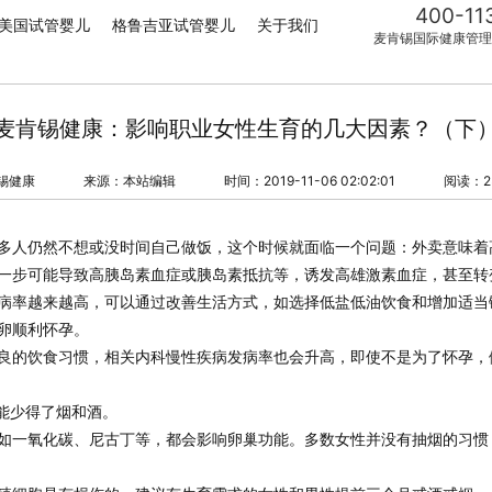
400-11
美国试管婴儿
格鲁吉亚试管婴儿
关于我们
麦肯锡国际健康管理
麦肯锡健康：影响职业女性生育的几大因素？（下
锡健康
来源：本站编辑
时间：2019-11-06 02:02:01
阅读：2
多人仍然不想或没时间自己做饭，这个时候就面临一个问题：
外卖意味着
一步可能导致高胰岛素血症或胰岛素抵抗等，诱发高雄激素血症，甚至转
病率越来越高，
可以通过改善生活方式，如选择低盐低油饮食和增加适当
卵顺利怀孕
。
良的饮食习惯，相关内科慢性疾病发病率也会升高，即使不是为了怀孕，
能少得了烟和酒。
如一氧化碳、尼古丁等，都会影响卵巢功能。多数女性并没有抽烟的习惯