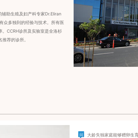
助生殖及妇产科专家Dr.Eliran
拥有众多独到的经验与技术。所有医
。CCRH诊所及实验室是全洛杉
名推荐的诊所。
大龄失独家庭能够赠卵生
问