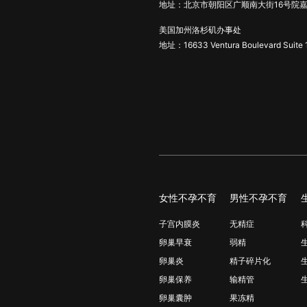
地址：北京市朝阳区广顺南大街16号院嘉
美国加州洛杉矶办事处
地址：16633 Ventura Boulevard Suite 
女性不孕不育
男性不孕不育
子宫内膜炎
无精症
卵巢早衰
弱精
卵巢炎
精子碎片化
卵巢保养
输精管
卵巢囊肿
果冻精