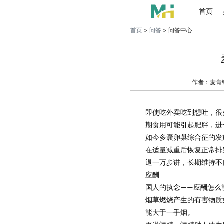
首页
首页
>
问答
> 问答中心
作者：麦肯
即使吃外卖吃到想吐，很
期食用可能引起肥胖，进
如今多囊卵巢综合征的发
在适量减重后恢复正常排
退一万步讲，长期维持不
应酬
国人的执念
应酬怎么
——
烟草燃烧产生的有害物质
能大于一手烟
。