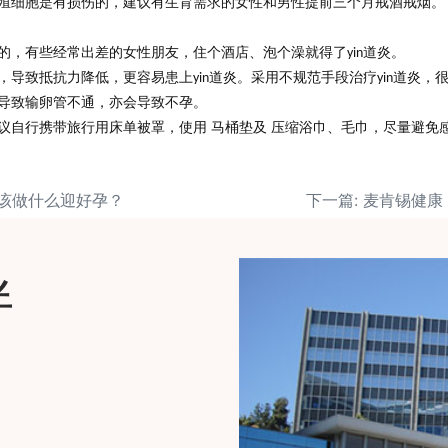
殖细胞是有损伤的，建议有生育需求的女性和男性提前三个月戒酒戒烟。
的，
有些经常出差的女性朋友
，住个酒店、泡个澡就得了
道炎。
yin
，导致抵抗力降低，更容易患上
道炎。
采用不规范手段治疗
道炎，
yin
yin
导致输卵管不通，亦会导致不孕。
议自行携带旅行用床单被罩，使用 马桶垫及 压缩浴巾、毛巾，尽量避免
应该做什么迎好孕？
伴