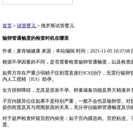
麦肯锡咨询顾问期待为您服务~~~
首页
>
试管婴儿
> 俄罗斯试管婴儿
输卵管通畅度的检查时机在哪里
作者：麦肯锡健康
来源：本站编辑
时间：2021-11-05 10:37:08
根据不孕因素的不同，是否需要检查输卵管通畅度，以及检查
如男方存在严重少弱精子症则需直接行ICSI治疗，无需行输
内人工授精（IUI）助孕。
女方排卵障碍，尤其是原发不孕、卵巢储备功能及男方精液并
子宫内膜异位症如果不是特别严重，一般不会伤及输卵管。对
损伤程度及其与周围脏器的关系，充分评估输卵管通畅度及功
对于超声检查怀疑宫腔内病变：如子宫内膜息肉、宫腔粘连、
度。