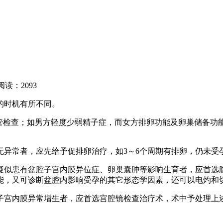
阅读：2093
的时机有所不同。
卵管检查；如男方轻度少弱精子症，而女方排卵功能及卵巢储备
无异常者，应先给予促排卵治疗，如3～6个周期有排卵，仍未受
疑似患有盆腔子宫内膜异位症、卵巢囊肿等影响生育者，应首选
能，又可诊断盆腔内影响受孕的其它形态学因素，还可以电灼和
子宫内膜异常增生者，应首选宫腔镜检查治疗术，术中予处理上