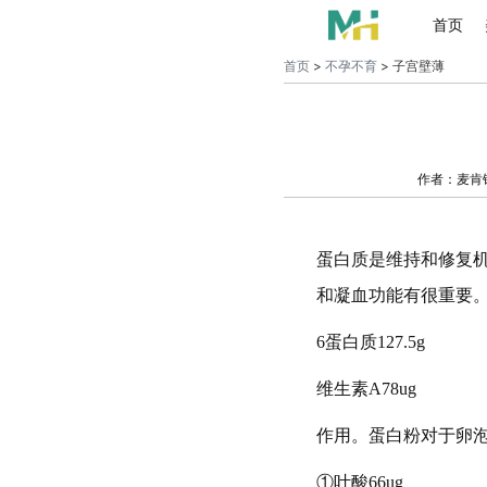
首页
首页
>
不孕不育
> 子宫壁薄
作者：麦肯
蛋白质是维持和修复
和凝血功能有很重要
6蛋白质127.5g
维生素A78ug
作用。蛋白粉对于卵
①叶酸66ug