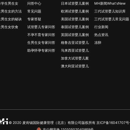
科学生男生女
问答中心
日本试管婴儿案例
MH新闻What'sNew
生男生女的方法
常见问题
欧洲试管婴儿案例
三代试管婴儿知识库
生男生女的秘诀
专家答疑
美国试管婴儿案例
三代试管婴儿常见问题
生男生女饮食
试管婴儿专家问答
泰国试管婴儿案例
行业新闻
不孕不育专家问答
英国试管婴儿案例
热点资讯
生男生女专家问答
格鲁吉亚试管婴儿
冻卵
助孕怀孕专家问答
马来西亚试管婴儿
加拿大试管婴儿案
澳大利亚试管婴儿
© 2020 麦肯锡国际健康管理（北京）有限公司版权所有
京ICP备16041707号
京公网安备 11010502040959号