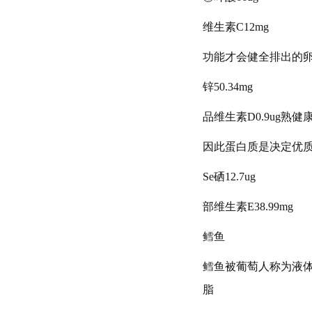
维生素C12mg
功能才会健全排出的
锌50.34mg
品维生素D0.9ug熟健
因此蛋白质是决定优
Se硒12.7ug
部维生素E38.99mg
鳕鱼
鳕鱼被葡萄人称为液体
脂