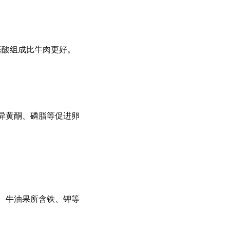
基酸组成比牛肉更好。
豆异黄酮、磷脂等促进卵
。牛油果所含铁、钾等