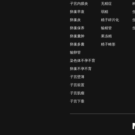
子宫内膜炎
无精症
卵巢早衰
弱精
卵巢炎
精子碎片化
卵巢保养
输精管
卵巢囊肿
果冻精
卵巢多囊
精子畸形
输卵管
染色体不孕不育
卵巢不孕不育
子宫壁薄
子宫前置
子宫肌瘤
子宫下垂