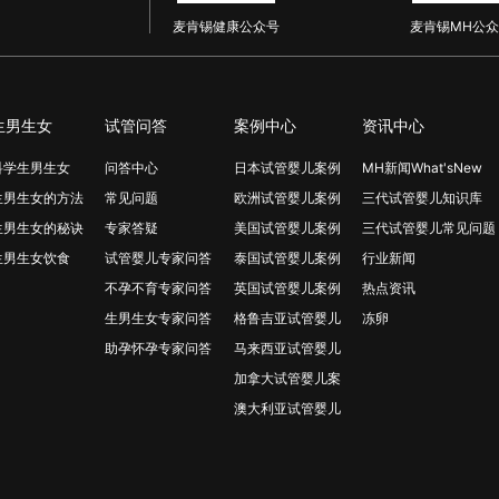
麦肯锡健康公众号
麦肯锡MH公众
生男生女
试管问答
案例中心
资讯中心
科学生男生女
问答中心
日本试管婴儿案例
MH新闻What'sNew
生男生女的方法
常见问题
欧洲试管婴儿案例
三代试管婴儿知识库
生男生女的秘诀
专家答疑
美国试管婴儿案例
三代试管婴儿常见问题
生男生女饮食
试管婴儿专家问答
泰国试管婴儿案例
行业新闻
不孕不育专家问答
英国试管婴儿案例
热点资讯
生男生女专家问答
格鲁吉亚试管婴儿
冻卵
助孕怀孕专家问答
马来西亚试管婴儿
加拿大试管婴儿案
澳大利亚试管婴儿