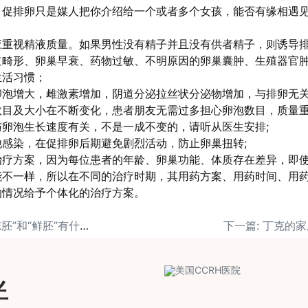
，促排卵只是媒人把你介绍给一个或者多个女孩，能否有缘相遇
应重视精液质量。如果男性没有精子并且没有供者精子，则诱导
道畸形、卵巢早衰、药物过敏、不明原因的卵巢囊肿、生殖器官
生活习惯；
泡增大，雌激素增加，阴道分泌拉丝状分泌物增加，与排卵无关
目及大小在不断变化，患者朋友无需过多担心卵泡数目，质量重
卵泡生长速度有关，不是一成不变的，请听从医生安排;
感染，在促排卵后期避免剧烈活动，防止卵巢扭转;
治疗方案，因为每位患者的年龄、卵巢功能、体质存在差异，即
能不一样，所以在不同的治疗时期，其用药方案、用药时间、用
的情况给予个体化的治疗方案。
上一篇: 试管婴儿的“冻胚”和“鲜胚”有什么区别？
下一篇: 丁克的
伴