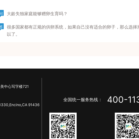
大龄失独家庭能够赠卵生育吗？
问
很多国家都有正规的供卵系统，如果自己没有适合的卵子，那么选择
答
以了。
美中心写字楼721
400-11
全国统一服务热线：
1330,Encino,CA 91436