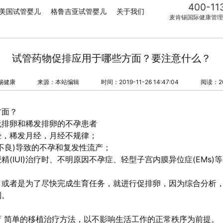
400-11
美国试管婴儿
格鲁吉亚试管婴儿
关于我们
麦肯锡国际健康管理
试管药物促排应用于哪些方面？要注意什么？
锡健康
来源：本站编辑
时间：2019-11-26 14:47:04
阅读：2
方面？
无排卵和稀发排卵的不孕患者
经，稀发月经，月经不规律；
不良)导致的不孕和复发性流产；
(IUI)治疗时、不明原因不孕症、轻型子宫内膜异位症(EMs)
，或者是为了尽快完成生育任务，就进行促排卵，因为综合分析
利。
 简单的移植治疗方法，以不影响生活工作的正常秩序为前提。