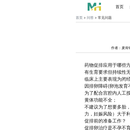
首页
首页
>
问答
> 常见问题
作者：麦肯
药物促排应用于哪些
有生育要求但持续性
临床上主要表现为闭
因排卵障碍(卵泡发育
为了配合宫腔内人工授精
黄体功能不全；
不建议为了想要多胎
力，妊娠风险）大于
促排前的准备工作？
促排卵治疗是不孕不育