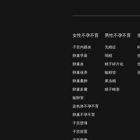
女性不孕不育
男性不孕不育
子宫内膜炎
无精症
卵巢早衰
弱精
卵巢炎
精子碎片化
卵巢保养
输精管
卵巢囊肿
果冻精
卵巢多囊
精子畸形
输卵管
染色体不孕不育
卵巢不孕不育
子宫壁薄
子宫前置
子宫肌瘤