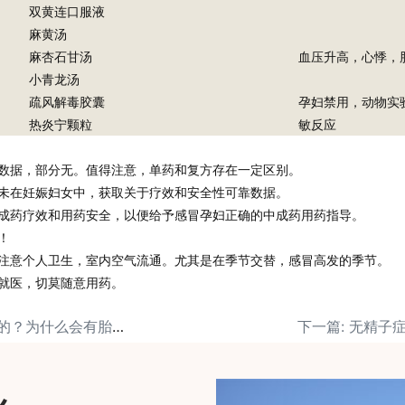
双黄连口服液
麻黄汤
麻杏石甘汤
血压升高，心悸，
小青龙汤
疏风解毒胶囊
孕妇禁用，动物实
热炎宁颗粒
敏反应
数据，部分无。值得注意，单药和复方存在一定区别。
未在妊娠妇女中，获取关于疗效和安全性可靠数据。
成药疗效和用药安全，以便给予感冒孕妇正确的中成药用药指导。
！
注意个人卫生，室内空气流通。尤其是在季节交替，感冒高发的季节。
就医，切莫随意用药。
上一篇: 怎么判断胎停的？为什么会有胎停？
下一篇: 无精子