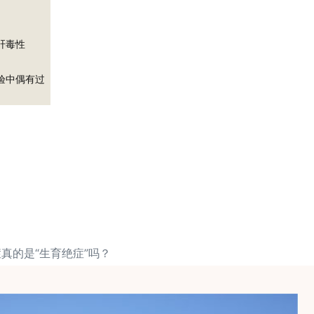
肝毒性
验中偶有过
症真的是“生育绝症”吗？