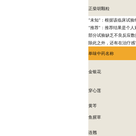
正柴胡颗粒
未知
：根据该临床试验
“
“
推荐
：推荐结果是个人
“
“
部分试验缺乏不良反应数
除此之外，还有在治疗感
单味中药名称
金银花
穿心莲
黄芩
鱼腥草
连翘