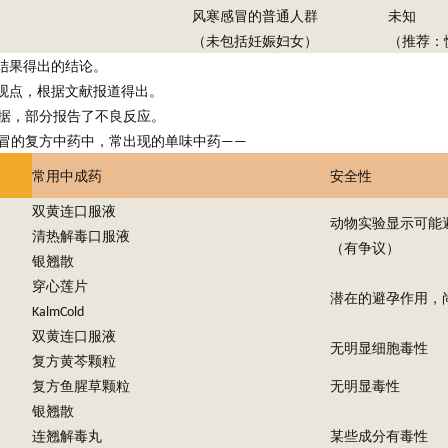
风寒感冒的
普通人群
未知
（未包括妊娠妇女）
（推荐：
结果得出的结论。
观点，根据文献报道得出。
据，部分报告了不良反应。
冒的复方中药中，常出现的单味中药
——
常用中成药
安全性
双黄连口服液
动物实验显示可能
清热解毒口服液
（有争议）
银翘散
穿心莲片
潜在的避孕作用，
KalmCold
双黄连口服液
无明显细胞毒性
复方黄芩颗粒
复方鱼腥草颗粒
无明显毒性
银翘散
连翘解毒丸
某些成分有毒性