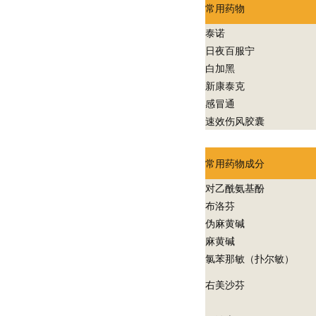
常用药物
泰诺
日夜百服宁
白加黑
新康泰克
感冒通
速效伤风胶囊
常用药物成分
对乙酰氨基酚
布洛芬
伪麻黄碱
麻黄碱
氯苯那敏（扑尔敏）
右美沙芬