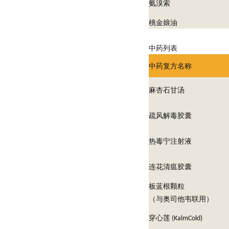
氨溴索
桃金娘油
中药列表
中药复方名称
麻杏石甘汤
疏风解毒胶囊
热毒宁注射液
连花清瘟胶囊
板蓝根颗粒
（与奥司他韦联用）
穿心莲
(KalmCold)