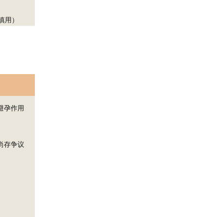
慎用）
避孕作用
尚存争议