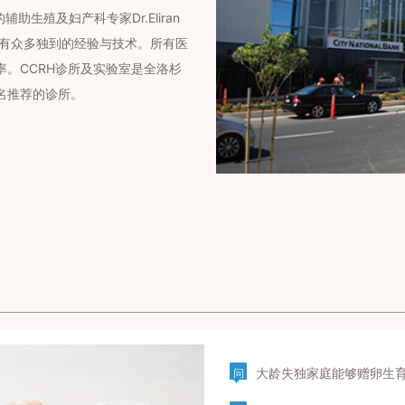
助生殖及妇产科专家Dr.Eliran
拥有众多独到的经验与技术。所有医
。CCRH诊所及实验室是全洛杉
名推荐的诊所。
大龄失独家庭能够赠卵生
问