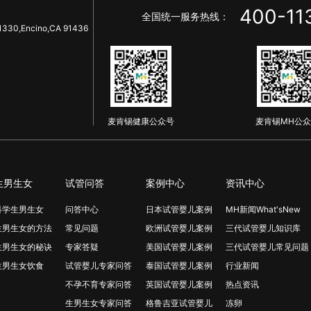
400-11
全国统一服务热线：
1330,Encino,CA 91436
麦肯锡健康公众号
麦肯锡MH公众
生男生女
试管问答
案例中心
资讯中心
科学生男生女
问答中心
日本试管婴儿案例
MH新闻What'sNew
生男生女的方法
常见问题
欧洲试管婴儿案例
三代试管婴儿知识库
生男生女的秘诀
专家答疑
美国试管婴儿案例
三代试管婴儿常见问题
生男生女饮食
试管婴儿专家问答
泰国试管婴儿案例
行业新闻
不孕不育专家问答
英国试管婴儿案例
热点资讯
生男生女专家问答
格鲁吉亚试管婴儿
冻卵