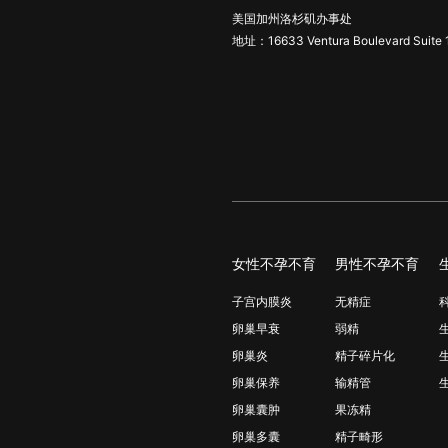
美国加州洛杉矶办事处
地址：16633 Ventura Boulevard Suite 
女性不孕不育
男性不孕不育
子宫内膜炎
无精症
卵巢早衰
弱精
卵巢炎
精子碎片化
卵巢保养
输精管
卵巢囊肿
果冻精
卵巢多囊
精子畸形