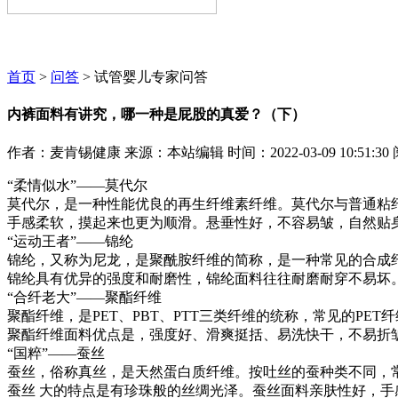
麦肯锡咨询顾问期待为您服务~~~
首页
>
问答
> 试管婴儿专家问答
内裤面料有讲究，哪一种是屁股的真爱？（下）
作者：麦肯锡健康
来源：本站编辑
时间：2022-03-09 10:51:30
“柔情似水”——莫代尔
莫代尔，是一种性能优良的再生纤维素纤维。莫代尔与普通粘
手感柔软，摸起来也更为顺滑。悬垂性好，不容易皱，自然贴
“运动王者”——锦纶
锦纶，又称为尼龙，是聚酰胺纤维的简称，是一种常见的合成
锦纶具有优异的强度和耐磨性，锦纶面料往往耐磨耐穿不易坏。
“合纤老大”——聚酯纤维
聚酯纤维，是PET、PBT、PTT三类纤维的统称，常见的PET
聚酯纤维面料优点是，强度好、滑爽挺括、易洗快干，不易折皱
“国粹”——蚕丝
蚕丝，俗称真丝，是天然蛋白质纤维。按吐丝的蚕种类不同，
蚕丝 大的特点是有珍珠般的丝绸光泽。蚕丝面料亲肤性好，手