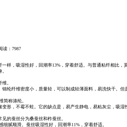
阅读：7987
纤一样，吸湿性好，回潮率13%，穿着舒适。与普通粘纤相比，
身。
纤维。
锦纶纤维密度小，质量轻，可以制成轻薄面料，易洗快干。但是
纤维简称涤纶。
变形，不霉不蛀。它的缺点是，易产生静电，易粘灰尘，吸湿性差
常见的蚕丝分为桑蚕丝和柞蚕丝。
感细腻顺滑。蚕丝吸湿性好，回潮率11%，穿着舒适。