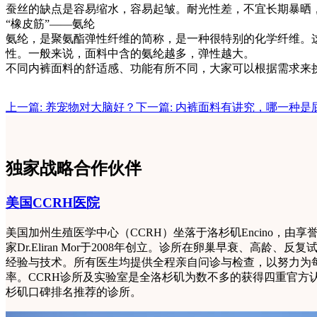
蚕丝的缺点是容易缩水，容易起皱。耐光性差，不宜长期暴晒
“橡皮筋”——氨纶
氨纶，是聚氨酯弹性纤维的简称，是一种很特别的化学纤维。
性。一般来说，面料中含的氨纶越多，弹性越大。
不同内裤面料的舒适感、功能有所不同，大家可以根据需求来
上一篇: 养宠物对大脑好？
下一篇: 内裤面料有讲究，哪一种
独家战略合作伙伴
美国CCRH医院
美国加州生殖医学中心（CCRH）坐落于洛杉矶Encino，由
家Dr.Eliran Mor于2008年创立。诊所在卵巢早衰、高龄
经验与技术。所有医生均提供全程亲自问诊与检查，以努力为
率。CCRH诊所及实验室是全洛杉矶为数不多的获得四重官方
杉矶口碑排名推荐的诊所。