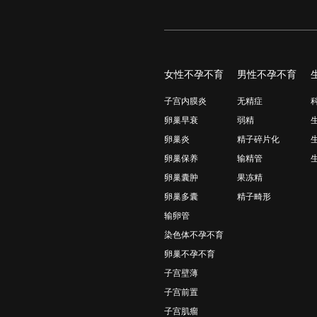
女性不孕不育
男性不孕不育
子宫内膜炎
无精症
卵巢早衰
弱精
卵巢炎
精子碎片化
卵巢保养
输精管
卵巢囊肿
果冻精
卵巢多囊
精子畸形
输卵管
染色体不孕不育
卵巢不孕不育
子宫壁薄
子宫前置
子宫肌瘤