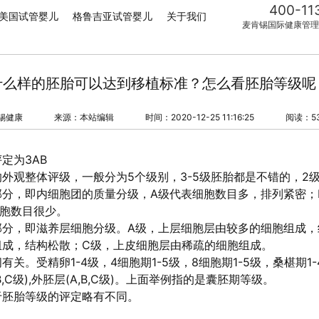
400-11
美国试管婴儿
格鲁吉亚试管婴儿
关于我们
麦肯锡国际健康管理
什么样的胚胎可以达到移植标准？怎么看胚胎等级呢
锡健康
来源：本站编辑
时间：2020-12-25 11:16:25
阅读：5
定为3AB
外观整体评级，一般分为5个级别，3-5级胚胎都是不错的，2
部分，即内细胞团的质量分级，A级代表细胞数目多，排列紧密；
胞数目很少。
部分，即滋养层细胞分级。A级，上层细胞层由较多的细胞组成，
组成，结构松散；C级，上皮细胞层由稀疏的细胞组成。
关。受精卵1-4级，4细胞期1-5级，8细胞期1-5级，桑椹期1-
B,C级),外胚层(A,B,C级)。上面举例指的是囊胚期等级。
于胚胎等级的评定略有不同。