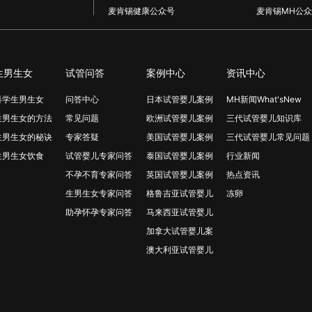
麦肯锡健康公众号
麦肯锡MH公众
生男生女
试管问答
案例中心
资讯中心
科学生男生女
问答中心
日本试管婴儿案例
MH新闻What'sNew
生男生女的方法
常见问题
欧洲试管婴儿案例
三代试管婴儿知识库
生男生女的秘诀
专家答疑
美国试管婴儿案例
三代试管婴儿常见问题
生男生女饮食
试管婴儿专家问答
泰国试管婴儿案例
行业新闻
不孕不育专家问答
英国试管婴儿案例
热点资讯
生男生女专家问答
格鲁吉亚试管婴儿
冻卵
助孕怀孕专家问答
马来西亚试管婴儿
加拿大试管婴儿案
澳大利亚试管婴儿