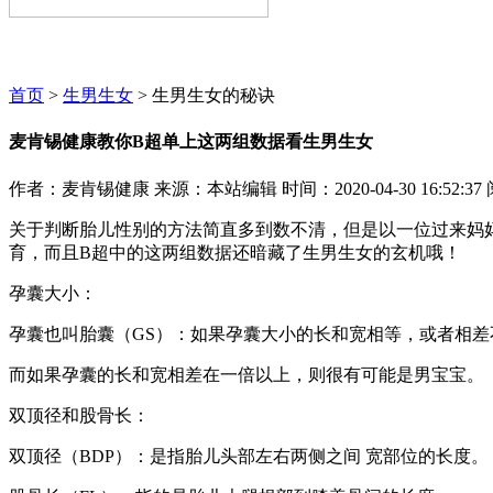
麦肯锡咨询顾问期待为您服务~~~
首页
>
生男生女
> 生男生女的秘诀
麦肯锡健康教你B超单上这两组数据看生男生女
作者：麦肯锡健康
来源：本站编辑
时间：2020-04-30 16:52:37
关于判断胎儿性别的方法简直多到数不清，但是以一位过来妈
育，而且B超中的这两组数据还暗藏了生男生女的玄机哦！
孕囊大小：
孕囊也叫胎囊（GS）：如果孕囊大小的长和宽相等，或者相
而如果孕囊的长和宽相差在一倍以上，则很有可能是男宝宝。
双顶径和股骨长：
双顶径（BDP）：是指胎儿头部左右两侧之间 宽部位的长度。