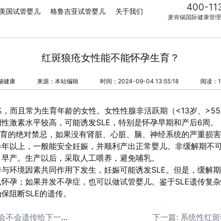
400-11
美国试管婴儿
格鲁吉亚试管婴儿
关于我们
麦肯锡国际健康管理
红斑狼疮女性能不能怀孕生育？
锡健康
来源：本站编辑
时间：2024-09-04 13:55:18
阅读：1
%，而且常为生育年龄的女性。女性性腺非活跃期（<13岁、>55
性激素水平较高，可能诱发SLE，特别是怀孕早期和产后6周。
生育的绝对禁忌，如果没有肾脏、心脏、脑、神经系统的严重损
半年以上，一般能安全妊娠，并顺利产出正常婴儿。非缓解期不
、早产。生产以后，采取人工喂养，避免哺乳。
与环境因素共同作用下发生，妊娠可能诱发SLE。但是，缓解
怀孕；如果并发不孕症，也可以做试管婴儿。鉴于SLE遗传复
保阻断SLE的遗传。
上一篇: 红斑狼疮女性会不会遗传给下一代？
下一篇: 系统性红