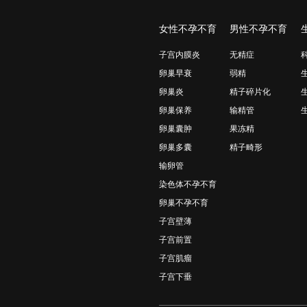
女性不孕不育
男性不孕不育
子宫内膜炎
无精症
卵巢早衰
弱精
卵巢炎
精子碎片化
卵巢保养
输精管
卵巢囊肿
果冻精
卵巢多囊
精子畸形
输卵管
染色体不孕不育
卵巢不孕不育
子宫壁薄
子宫前置
子宫肌瘤
子宫下垂