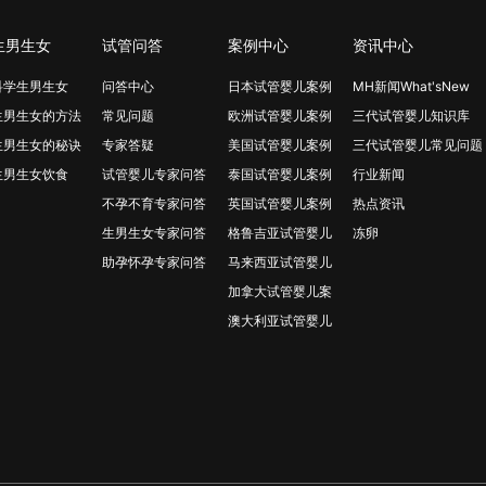
生男生女
试管问答
案例中心
资讯中心
科学生男生女
问答中心
日本试管婴儿案例
MH新闻What'sNew
生男生女的方法
常见问题
欧洲试管婴儿案例
三代试管婴儿知识库
生男生女的秘诀
专家答疑
美国试管婴儿案例
三代试管婴儿常见问题
生男生女饮食
试管婴儿专家问答
泰国试管婴儿案例
行业新闻
不孕不育专家问答
英国试管婴儿案例
热点资讯
生男生女专家问答
格鲁吉亚试管婴儿
冻卵
助孕怀孕专家问答
马来西亚试管婴儿
加拿大试管婴儿案
澳大利亚试管婴儿