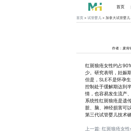
首页
首页
>
试管婴儿
> 加拿大试管婴儿
作者：麦肯
红斑狼疮女性约占90
少。研究表明，妊娠期
但是，SLE不是怀孕
控制处于缓解期达到
情，也容易发生流产
系统性红斑狼疮是遗传
脏、脑、神经损害可以
第三代试管婴儿技术确