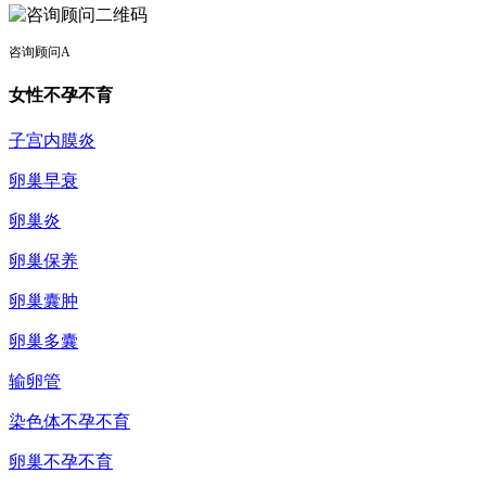
咨询顾问A
女性不孕不育
子宫内膜炎
卵巢早衰
卵巢炎
卵巢保养
卵巢囊肿
卵巢多囊
输卵管
染色体不孕不育
卵巢不孕不育