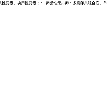
质性要素、功用性要素；2、卵巢性无排卵：多囊卵巢综合症、