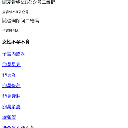
麦肯锡MH公众号
咨询顾问A
女性不孕不育
子宫内膜炎
卵巢早衰
卵巢炎
卵巢保养
卵巢囊肿
卵巢多囊
输卵管
染色体不孕不育