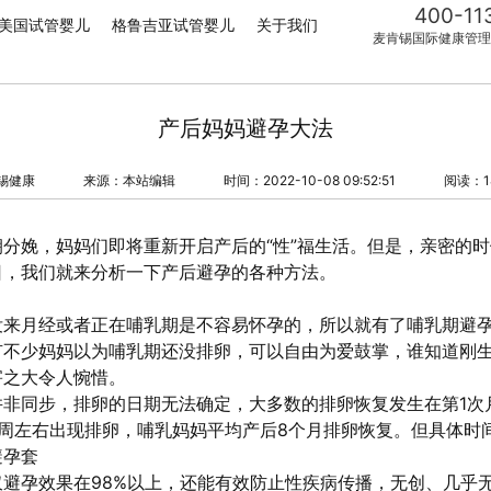
400-11
美国试管婴儿
格鲁吉亚试管婴儿
关于我们
麦肯锡国际健康管理
产后妈妈避孕大法
锡健康
来源：本站编辑
时间：2022-10-08 09:52:51
阅读：1
分娩，妈妈们即将重新开启产后的“性”福生活。但是，亲密的
日，我们就来分析一下产后避孕的各种方法。
没来月经或者正在哺乳期是不容易怀孕的，所以就有了哺乳期避
有不少妈妈以为哺乳期还没排卵，可以自由为爱鼓掌，谁知道刚
害之大令人惋惜。
并非同步，排卵的日期无法确定，大多数的排卵恢复发生在第1次
周左右出现排卵，哺乳妈妈平均产后8个月排卵恢复。但具体时
避孕套
避孕效果在98%以上，还能有效防止性疾病传播，无创、几乎