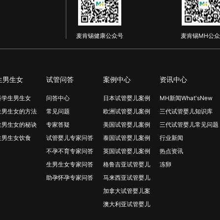
麦肯锡健康公众号
麦肯锡MH公众
生男生女
试管问答
案例中心
资讯中心
科学生男生女
问答中心
日本试管婴儿案例
MH新闻What'sNew
生男生女的方法
常见问题
欧洲试管婴儿案例
三代试管婴儿知识库
生男生女的秘诀
专家答疑
美国试管婴儿案例
三代试管婴儿常见问题
生男生女饮食
试管婴儿专家问答
泰国试管婴儿案例
行业新闻
不孕不育专家问答
英国试管婴儿案例
热点资讯
生男生女专家问答
格鲁吉亚试管婴儿
冻卵
助孕怀孕专家问答
马来西亚试管婴儿
加拿大试管婴儿案
澳大利亚试管婴儿