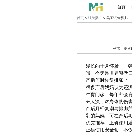
首页
首页
>
试管婴儿
> 美国试管婴儿
作者：麦肯
漫长的十月怀胎，一朝
哦！今天是世界避孕
产后何时恢复排卵？
很多产后妈妈认为还
生育门诊，每年都会
来人流，对身体的伤
产后月经复潮与排卵
乳的妈妈，可在产后4
优先推荐：正确使用
正确使用安全套，不仅