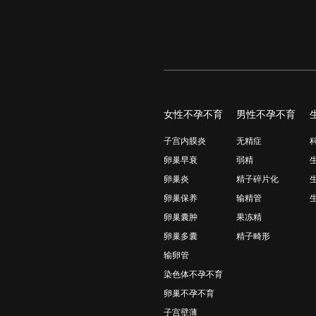
女性不孕不育
男性不孕不育
子宫内膜炎
无精症
卵巢早衰
弱精
卵巢炎
精子碎片化
卵巢保养
输精管
卵巢囊肿
果冻精
卵巢多囊
精子畸形
输卵管
染色体不孕不育
卵巢不孕不育
子宫壁薄