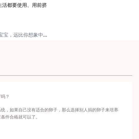
生活都要使用、用前挤
下一篇: 试管出生的宝宝，远比你想象中的优秀！
育吗？
系统，如果自己没有适合的卵子，那么选择别人捐的卵子来培养
查条件合格就可以了。