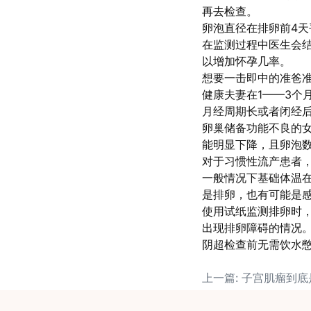
再去检查。
卵泡直径在排卵前4天
在监测过程中医生会
以增加怀孕几率。
想要一击即中的准爸
健康夫妻在1——3个
月经周期长或者闭经
卵巢储备功能不良的
能明显下降，且卵泡
对于习惯性流产患者
一般情况下基础体温在
是排卵，也有可能是
使用试纸监测排卵时
出现排卵障碍的情况
阴超检查前无需饮水