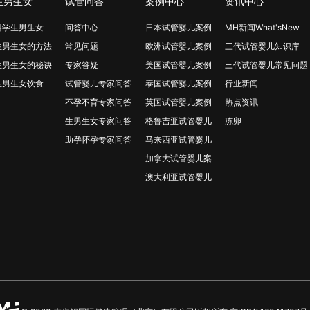
生男生女
试管问答
案例中心
资讯中心
科学生男生女
问答中心
日本试管婴儿案例
MH新闻What'sNew
生男生女的方法
常见问题
欧洲试管婴儿案例
三代试管婴儿知识库
生男生女的秘诀
专家答疑
美国试管婴儿案例
三代试管婴儿常见问题
生男生女饮食
试管婴儿专家问答
泰国试管婴儿案例
行业新闻
不孕不育专家问答
英国试管婴儿案例
热点资讯
生男生女专家问答
格鲁吉亚试管婴儿
冻卵
助孕怀孕专家问答
马来西亚试管婴儿
加拿大试管婴儿案
澳大利亚试管婴儿