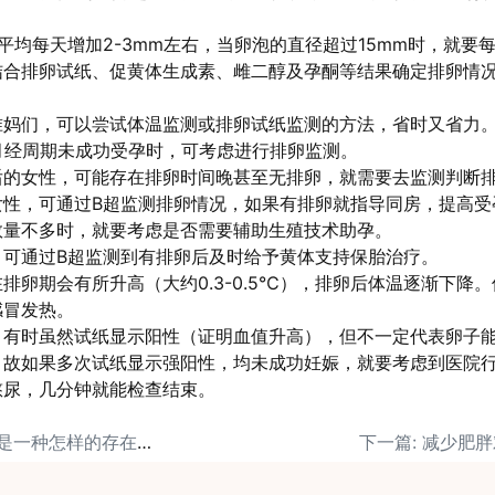
平均每天增加2-3mm左右，当卵泡的直径超过15mm时，就要
结合排卵试纸、促黄体生成素、雌二醇及孕酮等结果确定排卵情
准妈们，可以尝试体温监测或排卵试纸监测的方法，省时又省力
月经周期未成功受孕时，可考虑进行排卵监测。
后的女性，可能存在排卵时间晚甚至无排卵，就需要去监测判断
女性，可通过B超监测排卵情况，如果有排卵就指导同房，提高受
数量不多时，就要考虑是否需要辅助生殖技术助孕。
，可通过B超监测到有排卵后及时给予黄体支持保胎治疗。
排卵期会有所升高（大约0.3-0.5℃），排卵后体温逐渐下降
感冒发热。
，有时虽然试纸显示阳性（证明血值升高），但不一定代表卵子
。故如果多次试纸显示强阳性，均未成功妊娠，就要考虑到医院
憋尿，几分钟就能检查结束。
上一篇: 子宫肌瘤到底是一种怎样的存在？（上）
下一篇: 减少肥