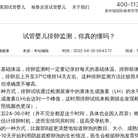
400-11
美国试管婴儿
格鲁吉亚试管婴儿
关于我们
麦肯锡国际健康管理
试管婴儿排卵监测，你真的懂吗？
锡健康
来源：本站编辑
时间：2022-04-20 09:43:17
阅读：1
基础体温，排卵监测时一定要记录好每天的基础体温。排卵前体温
℃左右，排卵后上升至37℃维持14天左右。这种排卵监测方法比较
，但准确度不够高。
一种方式，排卵试纸通过检测尿液中的黄体生成激素（LH）的水
成激素(LH)会达到一个峰值，这时用排卵试纸来检测就会发现
对照线颜色更深）。
后24-36小时（并不完全都是这个时间，具体也会因人而异）
来估计排卵时机，进而安排同房时间，提高受孕机率。
确的一种方式，比腹部B超更清楚地知道卵泡的数目、大小、成熟
-10天开始利用阴超观察卵泡的生长情况，医生会根据卵泡发育