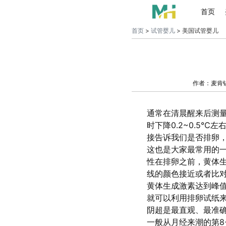
首页
首页
>
试管婴儿
> 美国试管婴儿
作者：麦肯
通常在清晨醒来后测量
时下降0.2~0.5
接告诉我们是否排卵
这也是大家最常用的
性在排卵之前，黄体生
线的颜色接近或者比
黄体生成激素达到峰值
就可以利用排卵试纸
阴超是最直观、最准
一般从月经来潮的第8