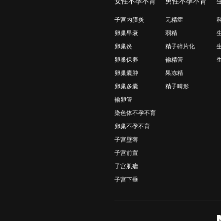
女性不孕不育
男性不孕不育
子宫内膜炎
无精症
卵巢早衰
弱精
卵巢炎
精子碎片化
卵巢保养
输精管
卵巢囊肿
果冻精
卵巢多囊
精子畸形
输卵管
染色体不孕不育
卵巢不孕不育
子宫壁薄
子宫前置
子宫肌瘤
子宫下垂