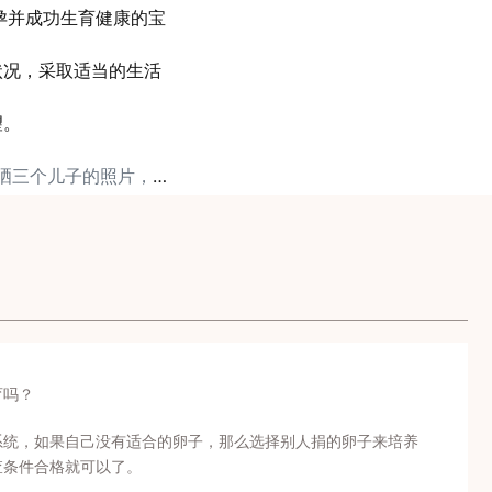
孕并成功生育健康的宝
状况，采取适当的生活
望。
下一篇: 香港女演员晒三个儿子的照片，被网友催快生个女儿吧
育吗？
系统，如果自己没有适合的卵子，那么选择别人捐的卵子来培养
查条件合格就可以了。