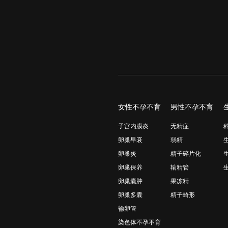
女性不孕不育
男性不孕不育
子宫内膜炎
无精症
卵巢早衰
弱精
卵巢炎
精子碎片化
卵巢保养
输精管
卵巢囊肿
果冻精
卵巢多囊
精子畸形
输卵管
染色体不孕不育