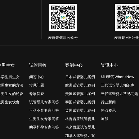
麦肯锡健康公众号
麦肯锡MH公众
生男生女
试管问答
案例中心
资讯中心
科学生男生女
问答中心
日本试管婴儿案例
MH新闻What'sNew
生男生女的方法
常见问题
欧洲试管婴儿案例
三代试管婴儿知识库
生男生女的秘诀
专家答疑
美国试管婴儿案例
三代试管婴儿常见问题
生男生女饮食
试管婴儿专家问答
泰国试管婴儿案例
行业新闻
不孕不育专家问答
英国试管婴儿案例
热点资讯
生男生女专家问答
格鲁吉亚试管婴儿
冻卵
助孕怀孕专家问答
马来西亚试管婴儿
加拿大试管婴儿案