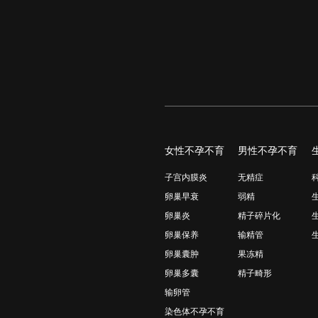
女性不孕不育
男性不孕不育
子宫内膜炎
无精症
卵巢早衰
弱精
卵巢炎
精子碎片化
卵巢保养
输精管
卵巢囊肿
果冻精
卵巢多囊
精子畸形
输卵管
染色体不孕不育