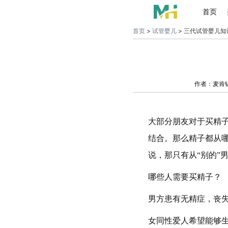
首页
首页
>
试管婴儿
> 三代试管婴儿知
作者：麦肯
大部分朋友对于买精
结合。那么精子都从
说，那只有从“别的”
哪些人需要买精子？
男方患有无精症，丧
女同性爱人希望能够