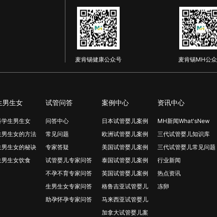
麦肯锡健康公众号
麦肯锡MH公众
生男生女
试管问答
案例中心
资讯中心
科学生男生女
问答中心
日本试管婴儿案例
MH新闻What'sNew
生男生女的方法
常见问题
欧洲试管婴儿案例
三代试管婴儿知识库
生男生女的秘诀
专家答疑
美国试管婴儿案例
三代试管婴儿常见问题
生男生女饮食
试管婴儿专家问答
泰国试管婴儿案例
行业新闻
不孕不育专家问答
英国试管婴儿案例
热点资讯
生男生女专家问答
格鲁吉亚试管婴儿
冻卵
助孕怀孕专家问答
马来西亚试管婴儿
加拿大试管婴儿案