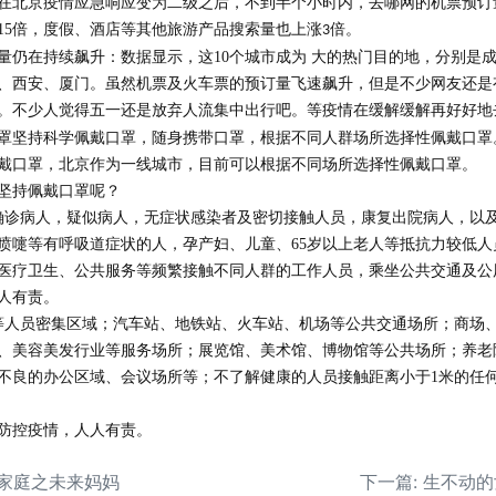
在北京疫情应急响应变为二级之后，不到半个小时内，去哪网的机票预订
15
倍，度假、酒店等其他旅游产品搜索量也上涨
倍。
3
量仍在持续飙升：数据显示，这
10
个城市成为 大的热门目的地，分别是
、西安、厦门。虽然机票及火车票的预订量飞速飙升，但是不少网友还是
。不少人觉得五一还是放弃人流集中出行吧。等疫情在缓解缓解再好好地
罩坚持科学佩戴口罩，随身携带口罩，根据不同人群场所选择性佩戴口罩
戴口罩，北京作为一线城市，目前可以根据不同场所选择性佩戴口罩。
坚持佩戴口罩呢？
确诊病人，疑似病人，无症状感染者及密切接触人员，康复出院病人，以
喷嚏等有呼吸道症状的人，孕产妇、儿童、
65
岁以上老人等抵抗力较低人
医疗卫生、公共服务等频繁接触不同人群的工作人员，乘坐公共交通及公
人有责。
等人员密集区域；汽车站、地铁站、火车站、机场等公共交通场所；商场
、美容美发行业等服务场所；展览馆、美术馆、博物馆等公共场所；养老
不良的办公区域、会议场所等；不了解健康的人员接触距离小于
1
米的任
防控疫情，人人有责。
大家庭之未来妈妈
下一篇: 生不动