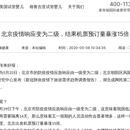
400-11
美国试管婴儿
格鲁吉亚试管婴儿
关于我们
麦肯锡国际健康管理
北京疫情响应变为二级，结果机票预订量暴涨15倍
锡健康
来源：本站编辑
时间：2020-05-06 10:34:35
阅读：3
传来好报：
为
月
日；北京市的防疫疫情应急响应由一级变为二级；北京朝阳区风
5
22
研究中心发布《新冠肺炎疫情下旅游需求趋势调查报告》，湖北成网民第二
市。
呢？
月
日下午，北京市防疫疫情应急响应由一级变为二级，这意味着我国低
29
再需要隔离
天。那么意味着五一假期的人员流动性会显著增多，这样一
14
度。北京出发机票预订量暴涨
倍。
15