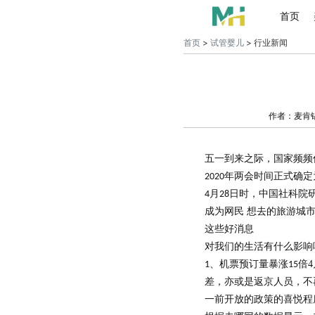
首页
首页
>
试管婴儿
> 行业新闻
作者：麦肯
五一到来之际，国家频频
年两会时间正式确定
2020
月
日时，中国社科院
4
28
成为网民 想去的旅游城
这些好消息
对我们的生活有什么影响
、机票预订量暴涨
倍
4
1
15
差，亦或是返京人员，不
一前开放的政策的喜悦程