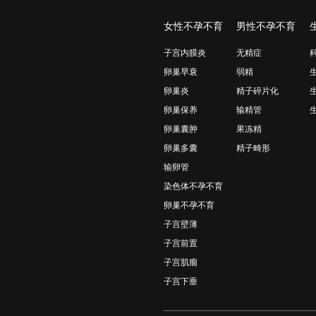
女性不孕不育
男性不孕不育
子宫内膜炎
无精症
卵巢早衰
弱精
卵巢炎
精子碎片化
卵巢保养
输精管
卵巢囊肿
果冻精
卵巢多囊
精子畸形
输卵管
染色体不孕不育
卵巢不孕不育
子宫壁薄
子宫前置
子宫肌瘤
子宫下垂