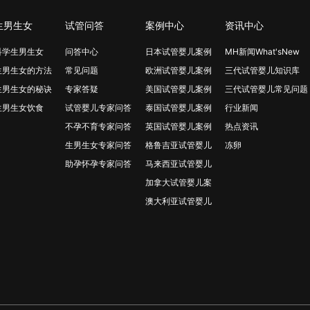
生男生女
试管问答
案例中心
资讯中心
科学生男生女
问答中心
日本试管婴儿案例
MH新闻What'sNew
生男生女的方法
常见问题
欧洲试管婴儿案例
三代试管婴儿知识库
生男生女的秘诀
专家答疑
美国试管婴儿案例
三代试管婴儿常见问题
生男生女饮食
试管婴儿专家问答
泰国试管婴儿案例
行业新闻
不孕不育专家问答
英国试管婴儿案例
热点资讯
生男生女专家问答
格鲁吉亚试管婴儿
冻卵
助孕怀孕专家问答
马来西亚试管婴儿
加拿大试管婴儿案
澳大利亚试管婴儿