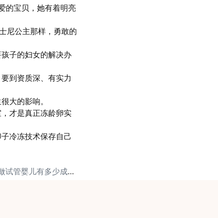
爱的宝贝，她有着明亮
迪士尼公主那样，勇敢的
要孩子的妇女的解决办
：要到资质深、有实力
生很大的影响。
室，才是真正冻龄卵实
卵子冷冻技术保存自己
下一篇: 输卵管堵塞做试管婴儿有多少成功率？