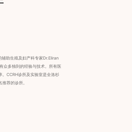
伴
助生殖及妇产科专家Dr.Eliran
拥有众多独到的经验与技术。所有医
。CCRH诊所及实验室是全洛杉
名推荐的诊所。