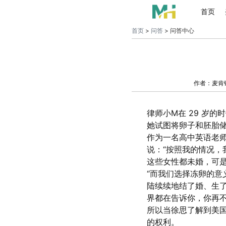
首页
首页
>
问答
> 问答中心
作者：麦肯
律师小M在 29 岁
她试图将卵子和胚胎
作为一名高中英语老师
说：“按照我的情况，
这些女性都未婚，可
“而我们选择冻卵的意
陆续续地结了婚、生
界都在告诉你，你再不
所以当徐思了解到美
的权利。