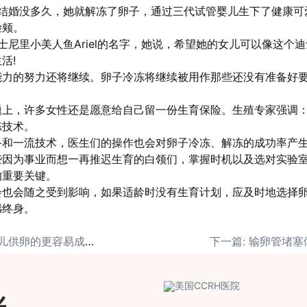
。结婚没多久，她就解冻了卵子，通过三代试管婴儿生下了健康可
脸颊。
士尼里小美人鱼Ariel的名字，她说，希望她的女儿可以像这个
活!
能力的努力还将继续。卵子冷冻将继续被用作那些还没有准备好
题上，许多女性还是愿意给自己留一份生育保险。生殖专家强调
冻技术。
备和一流技术，医生们的操作也会对卵子冷冻、解冻的成功率产
些因为事业而想一再推迟生育的白领们，掌握时机以及选对实验
的重要关键。
会也会随之受到影响，如果适龄时没有生育计划，应及时地选择
憾终身。
上一篇: 为什么试管婴儿供卵的更容易成功，更不容易流产？