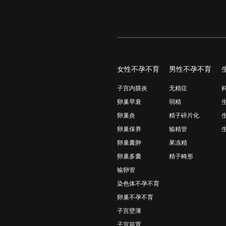
女性不孕不育
男性不孕不育
子宫内膜炎
无精症
卵巢早衰
弱精
卵巢炎
精子碎片化
卵巢保养
输精管
卵巢囊肿
果冻精
卵巢多囊
精子畸形
输卵管
染色体不孕不育
卵巢不孕不育
子宫壁薄
子宫前置