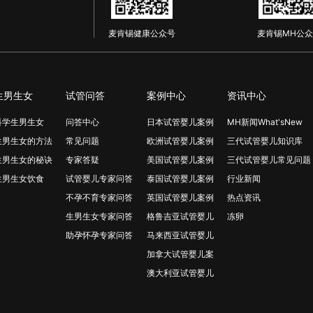
麦肯锡健康公众号
麦肯锡MH公众
生男生女
试管问答
案例中心
资讯中心
科学生男生女
问答中心
日本试管婴儿案例
MH新闻What'sNew
生男生女的方法
常见问题
欧洲试管婴儿案例
三代试管婴儿知识库
生男生女的秘诀
专家答疑
美国试管婴儿案例
三代试管婴儿常见问题
生男生女饮食
试管婴儿专家问答
泰国试管婴儿案例
行业新闻
不孕不育专家问答
英国试管婴儿案例
热点资讯
生男生女专家问答
格鲁吉亚试管婴儿
冻卵
助孕怀孕专家问答
马来西亚试管婴儿
加拿大试管婴儿案
澳大利亚试管婴儿