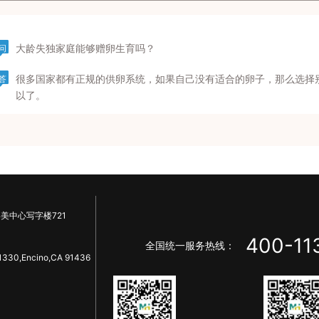
大龄失独家庭能够赠卵生育吗？
问
很多国家都有正规的供卵系统，如果自己没有适合的卵子，那么选择
答
以了。
美中心写字楼721
400-11
全国统一服务热线：
1330,Encino,CA 91436