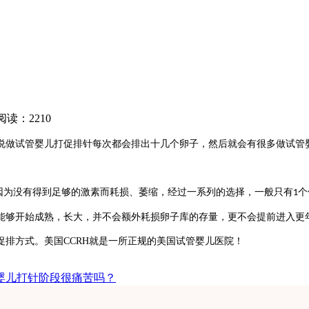
阅读：2210
说
做试管婴儿
打促排针每次都会排出十几个卵子，
然后
就会有
很多做试管
因为没有得到足够的激素而耗损、萎缩，经过一系列的选择，一般只有
个
1
能够开始成熟，长大，并不会额外耗损卵子库的存量，更不会提前进入更
促排方式。
美国
CCRH
就是一所正规的美国试管婴儿医院！
管婴儿打针阶段很痛苦吗？