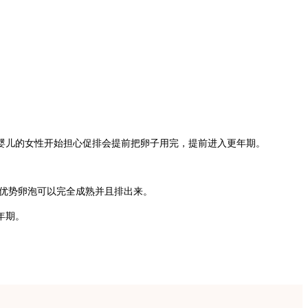
婴儿的
女性
开始
担心促排会提前把卵子用完，提前进入更年期。
优势卵泡可以完全成熟并且排出来。
年期。