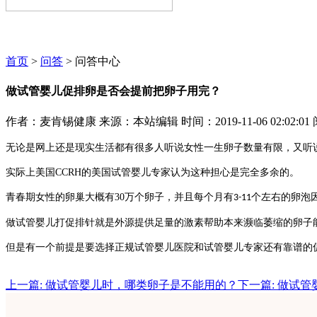
麦肯锡咨询顾问期待为您服务~~~
首页
>
问答
> 问答中心
做试管婴儿促排卵是否会提前把卵子用完？
作者：麦肯锡健康
来源：本站编辑
时间：2019-11-06 02:02:01
无论是网上还是现实生活都有
很多人听说女性一生卵子数量有限，又听
实际上美国
CCRH
的美国试管婴儿专家认为
这种担心是完全多余的。
青春期
女性
的卵巢大概有
30
万个卵子，并且每个月有
个左右的卵泡
3-11
做试管婴儿
打促排针就是外源提供足量的激素帮助本来濒临萎缩的卵子
但是有一个
前提是要选择正规
试管婴儿医院和试管婴儿专家还有靠谱的
上一篇: 做试管婴儿时，哪类卵子是不能用的？
下一篇: 做试