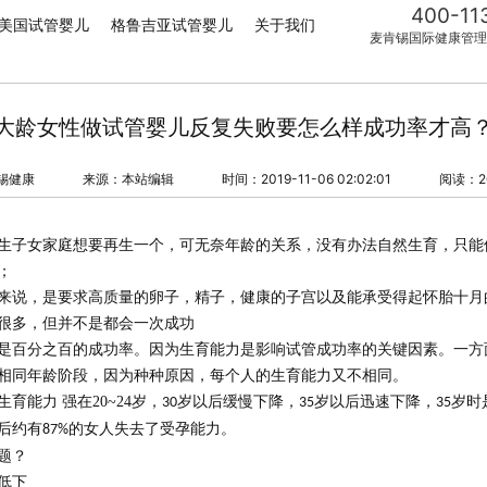
400-11
美国试管婴儿
格鲁吉亚试管婴儿
关于我们
麦肯锡国际健康管理
大龄女性做试管婴儿反复失败要怎么样成功率才高
锡健康
来源：本站编辑
时间：2019-11-06 02:02:01
阅读：2
生子女家庭想要再生一个，可无奈年龄的关系，没有办法自然生育，只能
；
来说，是要求高质量的卵子，精子，健康的子宫以及能承受得起怀胎十月
很多，但并不是都会一次成功
是百分之百的成功率。因为生育能力是影响试管成功率的关键因素。一方
相同年龄阶段，因为种种原因，每个人的生育能力又不相同。
生育能力 强在
20~24
岁，
岁以后缓慢下降，
岁以后迅速下降，
岁时
30
35
35
后约有
的女人失去了受孕能力。
87%
题？
低下