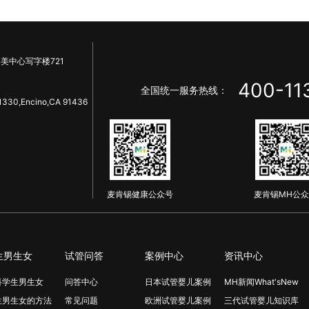
美中心写字楼721
400-11
全国统一服务热线：
1330,Encino,CA 91436
麦肯锡健康公众号
麦肯锡MH公众
生男生女
试管问答
案例中心
资讯中心
科学生男生女
问答中心
日本试管婴儿案例
MH新闻What'sNew
生男生女的方法
常见问题
欧洲试管婴儿案例
三代试管婴儿知识库