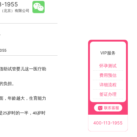
3-1955
（北京）有限公司
？
055
VIP服务
怀孕测试
借助试管婴儿这一医疗助
费用预估
的负担。
详细流程
签证办理
面，年龄越大，生育能力
是
岁时的一半，
岁时
25
40
400-113-1955