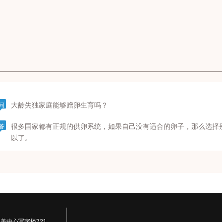
大龄失独家庭能够赠卵生育吗？
问
很多国家都有正规的供卵系统，如果自己没有适合的卵子，那么选择
答
以了。
美中心写字楼721