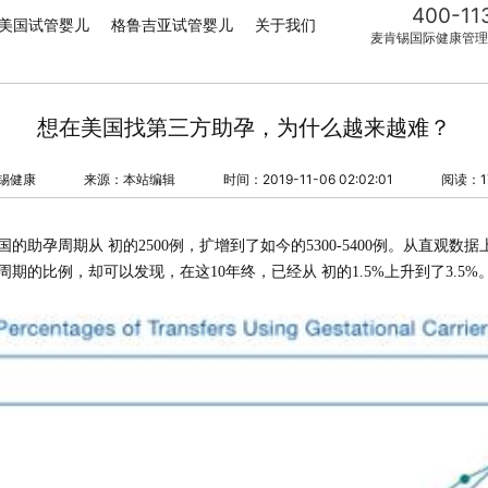
400-11
美国试管婴儿
格鲁吉亚试管婴儿
关于我们
麦肯锡国际健康管理
想在美国找第三方助孕，为什么越来越难？
锡健康
来源：本站编辑
时间：2019-11-06 02:02:01
阅读：1
国的助孕周期从 初的
2
500
例，扩增到了如今的
5
300-5400
例。从直观数据
周期的比例，却可以发现，在这
1
0
年终，已经从 初的
1
.5%
上升到了
3
.5%