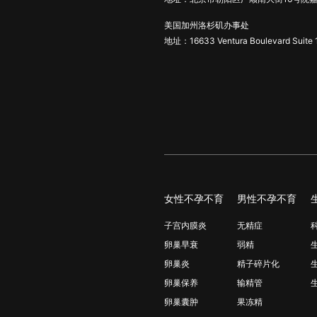
美国加州洛杉矶办事处
地址：16633 Ventura Boulevard Suite 
女性不孕不育
男性不孕不育
子宫内膜炎
无精症
卵巢早衰
弱精
卵巢炎
精子碎片化
卵巢保养
输精管
卵巢囊肿
果冻精