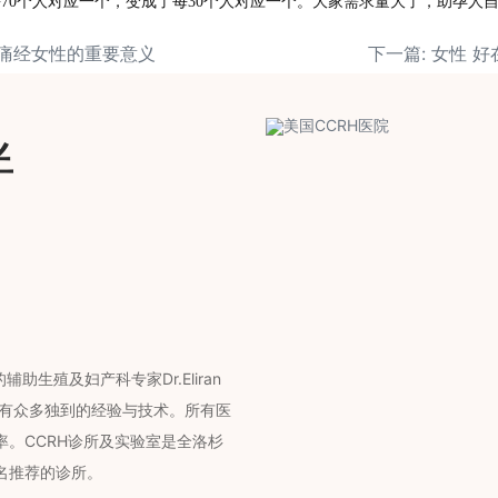
每
7
0
个人对应一个，变成了每
30
个人对应一个。大家需求量大了，助孕人
对痛经女性的重要意义
下一篇: 女性 
伴
助生殖及妇产科专家Dr.Eliran
拥有众多独到的经验与技术。所有医
。CCRH诊所及实验室是全洛杉
名推荐的诊所。