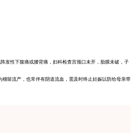
出现阵发性下腹痛或腰背痛，妇科检查宫颈口未开，胎膜未破，子
为稽留流产，也常伴有阴道流血，需及时终止妊娠以防给母亲带