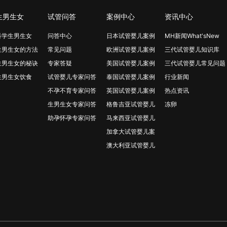
生男生女
试管问答
案例中心
资讯中心
科学生男生女
问答中心
日本试管婴儿案例
MH新闻What'sNew
生男生女的方法
常见问题
欧洲试管婴儿案例
三代试管婴儿知识库
生男生女的秘诀
专家答疑
美国试管婴儿案例
三代试管婴儿常见问题
生男生女饮食
试管婴儿专家问答
泰国试管婴儿案例
行业新闻
不孕不育专家问答
英国试管婴儿案例
热点资讯
生男生女专家问答
格鲁吉亚试管婴儿
冻卵
助孕怀孕专家问答
马来西亚试管婴儿
加拿大试管婴儿案
澳大利亚试管婴儿