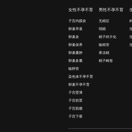
女性不孕不育
男性不孕不育
子宫内膜炎
无精症
卵巢早衰
弱精
卵巢炎
精子碎片化
卵巢保养
输精管
卵巢囊肿
果冻精
卵巢多囊
精子畸形
输卵管
染色体不孕不育
卵巢不孕不育
子宫壁薄
子宫前置
子宫肌瘤
子宫下垂