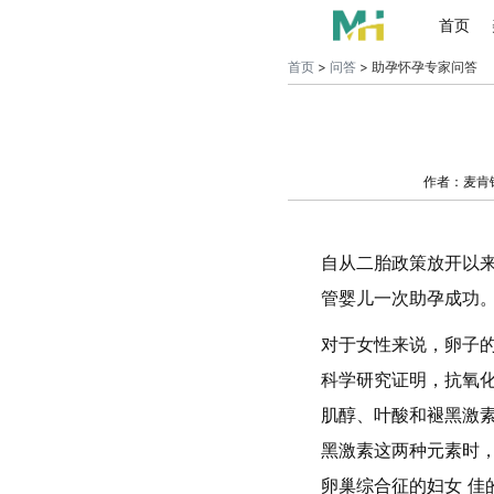
首页
首页
>
问答
> 助孕怀孕专家问答
作者：麦肯
自从二胎政策放开以来
管婴儿一次助孕成功。
对于女性来说，卵子
科学研究证明，抗氧
肌醇、叶酸和褪黑激
黑激素这两种元素时
卵巢综合征的妇女 佳