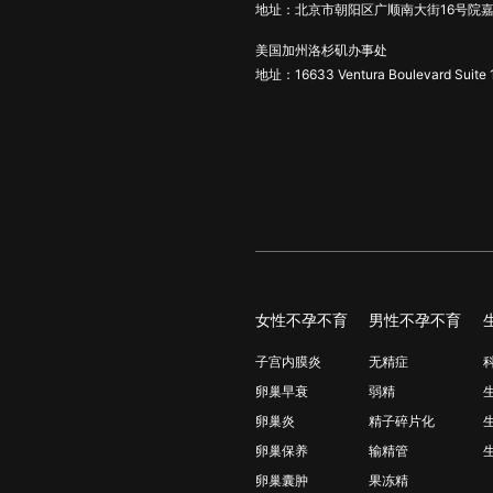
地址：北京市朝阳区广顺南大街16号院嘉
美国加州洛杉矶办事处
地址：16633 Ventura Boulevard Suite 
女性不孕不育
男性不孕不育
子宫内膜炎
无精症
卵巢早衰
弱精
卵巢炎
精子碎片化
卵巢保养
输精管
卵巢囊肿
果冻精