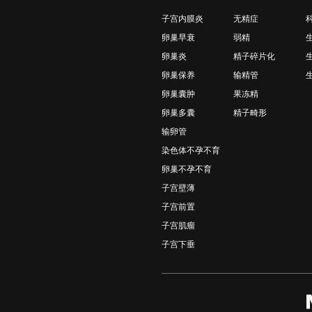
子宫内膜炎
无精症
卵巢早衰
弱精
卵巢炎
精子碎片化
卵巢保养
输精管
卵巢囊肿
果冻精
卵巢多囊
精子畸形
输卵管
染色体不孕不育
卵巢不孕不育
子宫壁薄
子宫前置
子宫肌瘤
子宫下垂