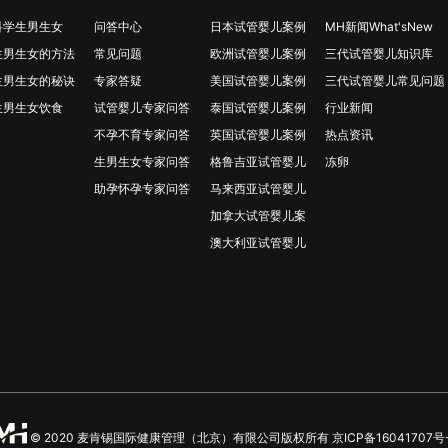
科学生男生女
问答中心
日本试管婴儿案例
MH新闻What'sNew
生男生女的方法
常见问题
欧洲试管婴儿案例
三代试管婴儿知识库
生男生女的秘诀
专家答疑
美国试管婴儿案例
三代试管婴儿常见问题
生男生女饮食
试管婴儿专家问答
泰国试管婴儿案例
行业新闻
不孕不育专家问答
英国试管婴儿案例
热点资讯
生男生女专家问答
格鲁吉亚试管婴儿
冻卵
助孕怀孕专家问答
马来西亚试管婴儿
加拿大试管婴儿案
澳大利亚试管婴儿
© 2020 麦肯锡国际健康管理（北京）有限公司版权所有
京ICP备16041707号