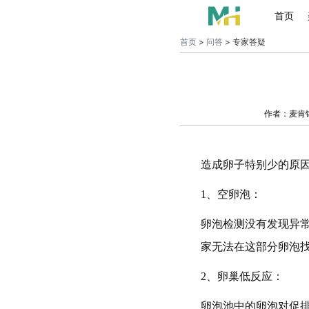
首页
首页
>
问答
> 专家答疑
作者：麦肯
造成卵子特别少的原
1、空卵泡：
卵泡检测没有发现异
家无法在这部分卵泡
2、卵巢低反应：
卵泡池中的卵泡对促