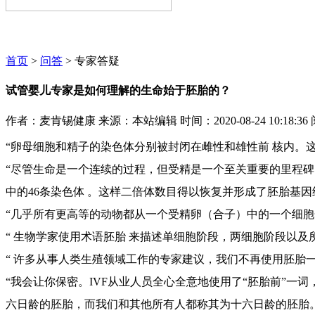
麦肯锡咨询顾问期待为您服务~~~
首页
>
问答
> 专家答疑
试管婴儿专家是如何理解的生命始于胚胎的？
作者：麦肯锡健康
来源：本站编辑
时间：2020-08-24 10:18:36
“卵母细胞和精子的染色体分别被封闭在雌性和雄性前 核内。
“尽管生命是一个连续的过程，但受精是一个至关重要的里程碑
中的46条染色体 。这样二倍体数目得以恢复并形成了胚胎基
“几乎所有更高等的动物都从一个受精卵（合子）中的一个细胞
“ 生物学家使用术语胚胎 来描述单细胞阶段，两细胞阶段以及
“ 许多从事人类生殖领域工作的专家建议，我们不再使用胚胎一词
“我会让你保密。IVF从业人员全心全意地使用了“胚胎前”
六日龄的胚胎，而我们和其他所有人都称其为十六日龄的胚胎