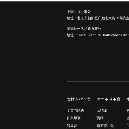
中国北京办事处
地址：北京市朝阳区广顺南大街16号院嘉
美国加州洛杉矶办事处
地址：16633 Ventura Boulevard Suite 
女性不孕不育
男性不孕不育
子宫内膜炎
无精症
卵巢早衰
弱精
卵巢炎
精子碎片化