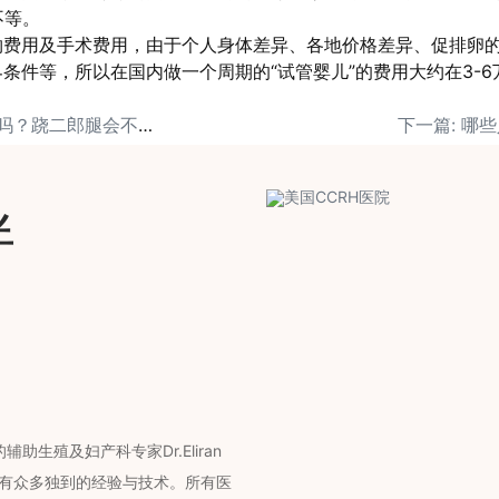
不等。
物费用及手术费用，由于个人身体差异、各地价格差异、促排卵
条件等，所以在国内做一个周期的“试管婴儿”的费用大约在3-6
上一篇: 你爱跷二郎腿吗？跷二郎腿会不会影响精子生成、增加妇科病?
下一篇: 哪
伴
助生殖及妇产科专家Dr.Eliran
拥有众多独到的经验与技术。所有医