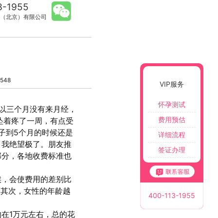
3-1955
（北京）有限公司
548
VIP服务
怀孕测试
以三个月没有来月经，
费用预估
坠着疼了一周，有点受
子到5个月的时候还是
详细流程
，我绝望极了。朋友推
签证办理
部分，各地收费标准也
候，会使费用的差别比
右。其次，女性的年龄越
400-113-1955
在1万元左右，总的花