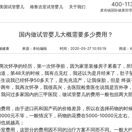
400-11
美国试管婴儿
格鲁吉亚试管婴儿
关于我们
麦肯锡国际健康管理
国内做试管婴儿大概需要多少费用？
锡健康
来源：本站编辑
时间：2020-05-27 10:55:19
阅读：4
过两次怀孕的经历，第一次怀孕前，因为家里装修房子累着了，所
道，第48天的时候，我有点见红，我还以为是月经来了，肚子
生说我已经怀孕50多天了，是先兆流产，让我保胎，但是 终孩
个两年，我再次怀孕，我很高兴，去医院检查医生说我是宫外孕
，我问过多家国内的三甲医院，做试管婴儿的费用一般包括两大
的费用，由于进口药和国产药的价格差异，所以在选择药物的时
20000元不等，一般情况下，药物的花费在5000-10000元左
用也就越高；
验室费用，这部分的费用因不同的治疗方案不同而不同。一般大约