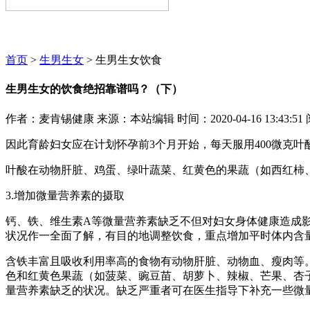
麦肯锡咨询顾问期待为您服务~~~
首页
>
生男生女
> 生男生女饮食
生男生女的饮食绝招靠谱吗？（下）
作者：麦肯锡健康
来源：本站编辑
时间：2020-04-16 13:43:51
因此育龄妇女应在计划怀孕前3个月开始，每天服用400微克
叶酸在动物肝脏、鸡蛋、绿叶蔬菜、红黄色的果蔬（如西红柿
3.增加微量营养素的摄取
钙、铁、维生素A等微量营养素缺乏不但对妇女身体健康造成
状况作一全面了解，有目的地调整饮食，重点增加平时体内含
含铁丰富且吸收利用率高的食物有动物肝脏、动物血、瘦肉等
色和红黄色果蔬（如菠菜、豌豆苗、胡萝卜、辣椒、芒果、杏
量营养素缺乏的状况。缺乏严重者可在医生指导下补充一些微