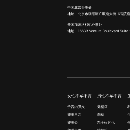
中国北京办事处
地址：北京市朝阳区广顺南大街16号院嘉
美国加州洛杉矶办事处
地址：16633 Ventura Boulevard Suite 
女性不孕不育
男性不孕不育
子宫内膜炎
无精症
卵巢早衰
弱精
卵巢炎
精子碎片化