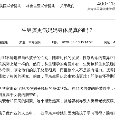
400-11
美国试管婴儿
格鲁吉亚试管婴儿
关于我们
麦肯锡国际健康管理
生男孩更伤妈妈身体是真的吗？
锡健康
来源：本站编辑
时间：2020-04-13 15:14:57
阅读：4
时都不能选择自己孩子的性别。随着时代的发展，性别观念的差异正
孩实际上是一样的。然而，从生理学的角度来看，生男孩和生女孩确
多母亲，谈论他们的孩子总是很累，而且整个人不是很有活力。抚养
经做了相关的研究。的确，母亲生男孩比生女孩更难！即使在怀孕期
科学家追踪了
56
名孕妇分娩后的身体状况。在
27
名男婴的脐带血中，
明显高于女婴的脐带血。
类衰老和疾病的因素。这个指数越高，就越容易导致人类衰老或疾病
孩子做作业的人当中，一些母亲声称她们因为陪孩子学习而得了脑梗