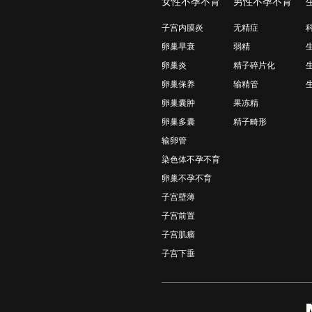
女性不孕不育
男性不孕不育
子宫内膜炎
无精症
卵巢早衰
弱精
卵巢炎
精子碎片化
卵巢保养
输精管
卵巢囊肿
果冻精
卵巢多囊
精子畸形
输卵管
染色体不孕不育
卵巢不孕不育
子宫壁薄
子宫前置
子宫肌瘤
子宫下垂