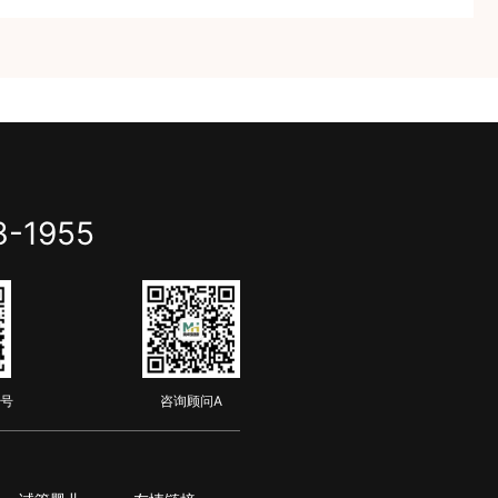
3-1955
号
咨询顾问A