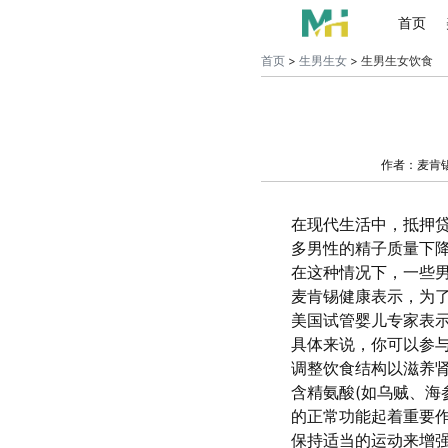
首页
首页
>
生男生女
> 生男生女饮食
作者：麦肯
在现代生活中，抵押
多男性的精子质量下
在这种情况下，一些
麦肯锡健康表示，为
美国试管婴儿专家表
具体来说，你可以参
调整饮食结构以滋养肾
含精氨酸(如乌贼、海
的正常功能起着重要
保持适当的运动来增