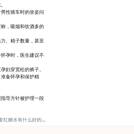
态。
于男性骑车时的坐姿问
家称，吸烟和饮酒多的
。
活力、精子数量，甚至
备怀孕时，医生建议不
议孕妇穿宽松的裤子。
了准备怀孕和保护精
据指导方针被护理一段
下一篇: 备孕时候喝姜红糖水有什么好的功效？