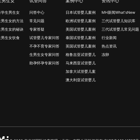
生男生女
试管问答
案例中心
资讯中心
科学生男生女
问答中心
日本试管婴儿案例
MH新闻What'sNew
生男生女的方法
常见问题
欧洲试管婴儿案例
三代试管婴儿知识库
生男生女的秘诀
专家答疑
美国试管婴儿案例
三代试管婴儿常见问题
生男生女饮食
试管婴儿专家问答
泰国试管婴儿案例
行业新闻
不孕不育专家问答
英国试管婴儿案例
热点资讯
生男生女专家问答
格鲁吉亚试管婴儿
冻卵
助孕怀孕专家问答
马来西亚试管婴儿
加拿大试管婴儿案
澳大利亚试管婴儿