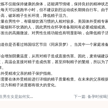
锻炼不仅能保持健康的身体，还能调节情绪，保持良好的精神状
性每天可以慢跑半小时，但不建议剧烈运动或长期骑自行车。由
升高，破坏精子生长环境，降低精子活力。
质量在男性中，有吸烟饮酒习惯的人相对较多。美国体外受精专
不吸烟和不饮酒的人，因此男性在怀孕准备期间有必要戒烟戒酒
等发出的高频微波。对男性生殖功能也有明显影响，会降低精子
。
知道你是否看过韩国综艺节目《同床异梦》。当其中一个家庭准
裤会增加阴囊温度，从而对精子造成直接伤害。因此，麦肯锡建
道，高温会直接对精子造成伤害，甚至抑制精子的繁殖，所以为
拿。
体外受精准父亲的精子保护指南。
亲需要在体外受精前进行详细的精子质量检查。在未来的父亲根
子活力和精子浓度都有很大的变化。
上一篇: 美国试管婴儿生男生女是如何实现的？