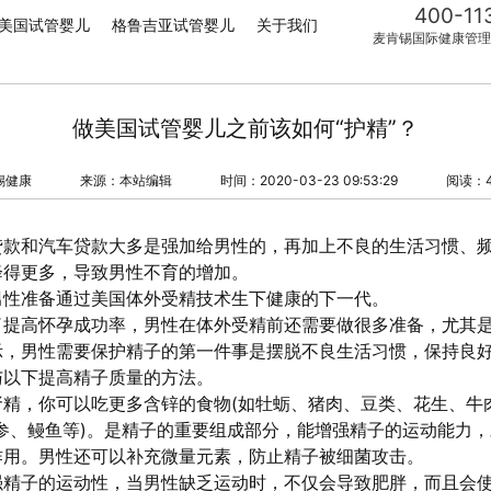
400-11
美国试管婴儿
格鲁吉亚试管婴儿
关于我们
麦肯锡国际健康管理
做美国试管婴儿之前该如何“护精”？
锡健康
来源：本站编辑
时间：2020-03-23 09:53:29
阅读：4
贷款和汽车贷款大多是强加给男性的，再加上不良的生活习惯、
降得更多，导致男性不育的增加。
男性准备通过美国体外受精技术生下健康的下一代。
了提高怀孕成功率，男性在体外受精前还需要做很多准备，尤其
示，男性需要保护精子的第一件事是摆脱不良生活习惯，保持良
与以下提高精子质量的方法。
精，你可以吃更多含锌的食物(如牡蛎、猪肉、豆类、花生、牛
参、鳗鱼等)。是精子的重要组成部分，能增强精子的运动能力
作用。男性还可以补充微量元素，防止精子被细菌攻击。
强精子的运动性，当男性缺乏运动时，不仅会导致肥胖，而且会