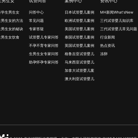
生男生女
试管问答
案例中心
资讯中心
科学生男生女
问答中心
日本试管婴儿案例
MH新闻What'sNew
生男生女的方法
常见问题
欧洲试管婴儿案例
三代试管婴儿知识库
生男生女的秘诀
专家答疑
美国试管婴儿案例
三代试管婴儿常见问题
生男生女饮食
试管婴儿专家问答
泰国试管婴儿案例
行业新闻
不孕不育专家问答
英国试管婴儿案例
热点资讯
生男生女专家问答
格鲁吉亚试管婴儿
冻卵
助孕怀孕专家问答
马来西亚试管婴儿
加拿大试管婴儿案
澳大利亚试管婴儿