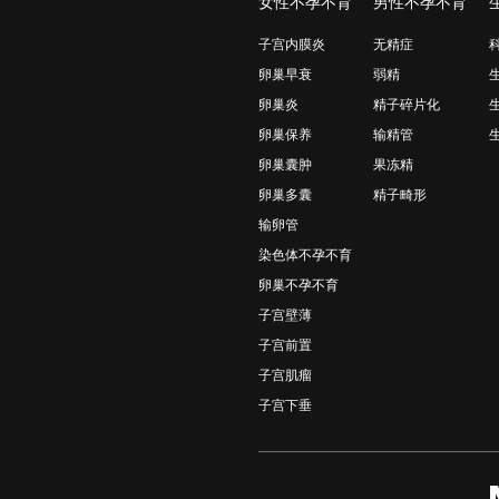
女性不孕不育
男性不孕不育
子宫内膜炎
无精症
卵巢早衰
弱精
卵巢炎
精子碎片化
卵巢保养
输精管
卵巢囊肿
果冻精
卵巢多囊
精子畸形
输卵管
染色体不孕不育
卵巢不孕不育
子宫壁薄
子宫前置
子宫肌瘤
子宫下垂