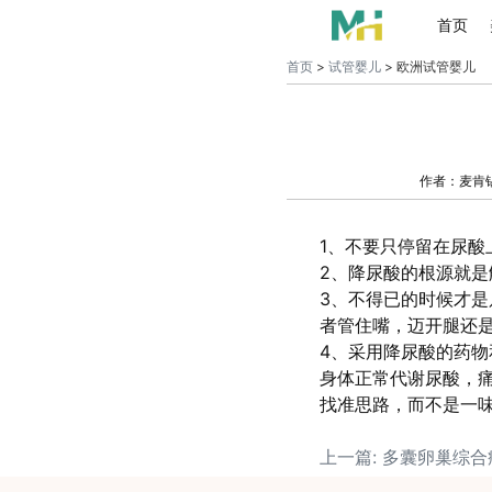
首页
首页
>
试管婴儿
> 欧洲试管婴儿
作者：麦肯
1、不要只停留在尿
2、降尿酸的根源就
3、不得已的时候才
者管住嘴，迈开腿还
4、采用降尿酸的药
身体正常代谢尿酸，
找准思路，而不是一
上一篇: 多囊卵巢综