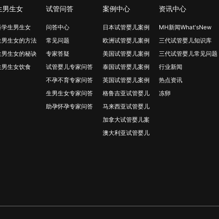
生男生女
试管问答
案例中心
资讯中心
科学生男生女
问答中心
日本试管婴儿案例
MH新闻What'sNew
生男生女的方法
常见问题
欧洲试管婴儿案例
三代试管婴儿知识库
生男生女的秘诀
专家答疑
美国试管婴儿案例
三代试管婴儿常见问题
生男生女饮食
试管婴儿专家问答
泰国试管婴儿案例
行业新闻
不孕不育专家问答
英国试管婴儿案例
热点资讯
生男生女专家问答
格鲁吉亚试管婴儿
冻卵
助孕怀孕专家问答
马来西亚试管婴儿
加拿大试管婴儿案
澳大利亚试管婴儿