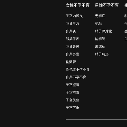
女性不孕不育
男性不孕不育
子宫内膜炎
无精症
卵巢早衰
弱精
卵巢炎
精子碎片化
卵巢保养
输精管
卵巢囊肿
果冻精
卵巢多囊
精子畸形
输卵管
染色体不孕不育
卵巢不孕不育
子宫壁薄
子宫前置
子宫肌瘤
子宫下垂