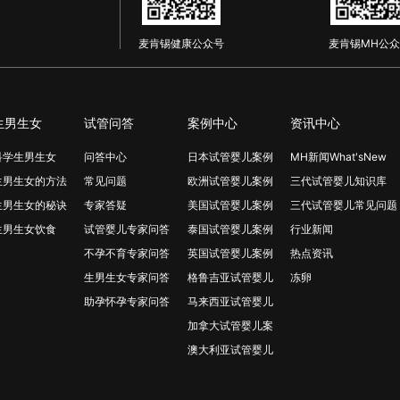
麦肯锡健康公众号
麦肯锡MH公众
生男生女
试管问答
案例中心
资讯中心
科学生男生女
问答中心
日本试管婴儿案例
MH新闻What'sNew
生男生女的方法
常见问题
欧洲试管婴儿案例
三代试管婴儿知识库
生男生女的秘诀
专家答疑
美国试管婴儿案例
三代试管婴儿常见问题
生男生女饮食
试管婴儿专家问答
泰国试管婴儿案例
行业新闻
不孕不育专家问答
英国试管婴儿案例
热点资讯
生男生女专家问答
格鲁吉亚试管婴儿
冻卵
助孕怀孕专家问答
马来西亚试管婴儿
加拿大试管婴儿案
澳大利亚试管婴儿