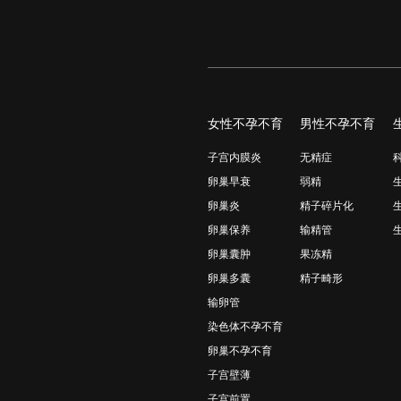
女性不孕不育
男性不孕不育
子宫内膜炎
无精症
卵巢早衰
弱精
卵巢炎
精子碎片化
卵巢保养
输精管
卵巢囊肿
果冻精
卵巢多囊
精子畸形
输卵管
染色体不孕不育
卵巢不孕不育
子宫壁薄
子宫前置