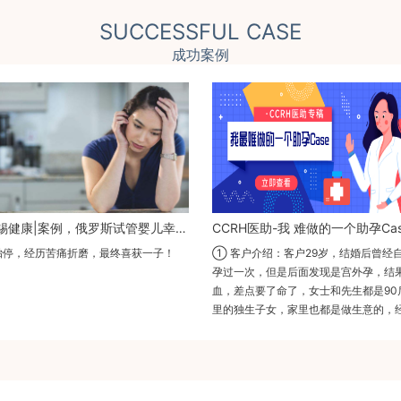
SUCCESSFUL CASE
成功案例
麦肯锡健康|案例，俄罗斯试管婴儿幸运之旅
CCRH医助-我 难做的一个助孕Cas
胎停，经历苦痛折磨，最终喜获一子！
① 客户介绍：客户29岁，结婚后曾经
孕过一次，但是后面发现是宫外孕，结
血，差点要了命了，女士和先生都是90
里的独生子女，家里也都是做生意的，
件非常好。出了这个事情家里心疼坏了
常紧张。而且女士这边从小就肝脏功能
好，担心怀孕后增加身体负担，就全家
定代孕生宝宝。客户的卵泡情况和子宫