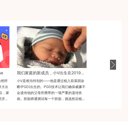
e
我们家庭的新成员，小V出生在2019年1月8日。
自然怀
小V是相当特别的——他是通过植入前基因诊
果大出
断(PGD)出生的。PGD技术让我们确保威廉不
后，家
会遗传他的父母所携带的一项严重的遗传疾
经济条
病。胚胎师通测试每一个胚胎，挑选然后植入
，也非
一个没有疾病的胚胎，就是小V。 第二张照片
不太
显示测试是如何完成的：在胚胎生长到第6天
讨论决
时，对胚胎进行一次活检，从将成为胎盘的部
情况其
分中取出几个细胞，送到一个遗传实验室进行