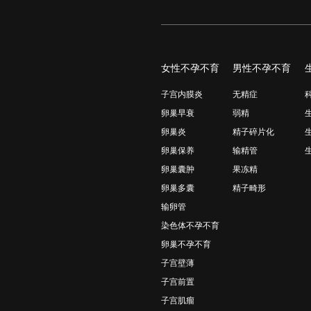
女性不孕不育
男性不孕不育
子宫内膜炎
无精症
卵巢早衰
弱精
卵巢炎
精子碎片化
卵巢保养
输精管
卵巢囊肿
果冻精
卵巢多囊
精子畸形
输卵管
染色体不孕不育
卵巢不孕不育
子宫壁薄
子宫前置
子宫肌瘤