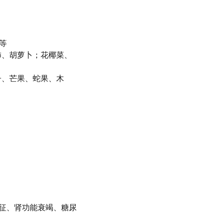
等
柿、胡萝卜；花椰菜、
子、芒果、蛇果、木
合征、肾功能衰竭、糖尿