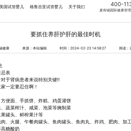
400-11
美国试管婴儿
格鲁吉亚试管婴儿
关于我们
麦肯锡国际健康管理
要抓住养肝护肝的最佳时机
锡健康
来源：本站编辑
时间：2024-02-23 14:58:27
阅读：2
吃
禁忌表
对于肾病患者来说特别关键‼
大家一定要忍住啊！
、方便面、手抓饼、炸糕、鸡蛋灌饼
头、蔬菜榨汁、咸菜、泡菜等腌制菜
水果罐头、鲜榨果汁等
腌肉、火腿、午餐肉罐头、鱼肉罐头、鱼肉丸、炸鸡、肥肉、加
等高糖酸奶