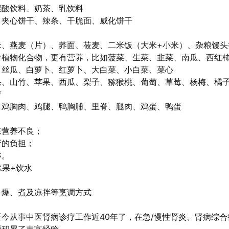
碳酸饮料、奶茶、乳饮料
、夹心饼干、辣条、干脆面、威化饼干
米、燕麦（片）、荞面、莜麦、二米饭（大米+小米）、杂粮馒头
含植物化合物，更有营养，比如菠菜、生菜、韭菜、南瓜、西红
、丝瓜、白萝卜、红萝卜、大白菜、小白菜、菜心
果、山竹、苹果、西瓜、梨子、猕猴桃、葡萄、草莓、杨梅、橘
萝
、鸡胸肉、鸡腿、鸭胸脯、里脊、腿肉、鸡蛋、鸭蛋
来营养不良；
肾的负担；
够。
水果+饮水
、爆、煮及凉拌等烹调方式
今从事中医肾病诊疗工作近40年了，在急/慢性肾炎、肾病综