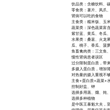
饮品类：含糖饮料、
零食类：薯片、凤爪
肾病可以吃的食物
主食类：糯米饭、玉
蔬菜类：深色蔬菜富
紫甘蓝、黄瓜、冬瓜
水果类：桑葚、火龙
瓜、桃子、香瓜、菠
鱼畜禽肉类：三文鱼
慢性肾病患者误区
过分限制蛋白质，带
多摄入蛋白质，增加
对热量的摄入重视不
主食+蛋白质+蔬菜+
控制好盐、钾
选择多用蒸、熘、炖
选择多种植物
是中医王暴魁大夫，至