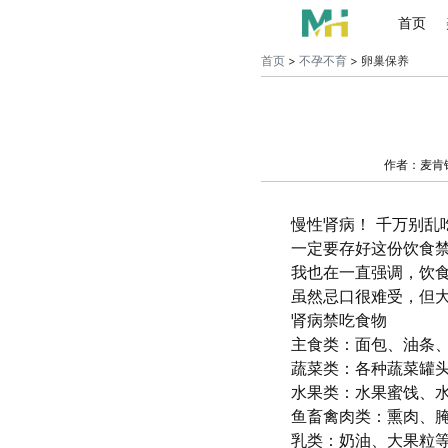
首页
首页
>
不孕不育
> 卵巢保养
作者：麦肯
慢性肾病！ 千万别乱
一定要存好这份饮食
我也在一直强调，饮食
虽然忌口很难受，但
肾病禁吃食物
主食类：面包、油条
蔬菜类：各种蔬菜罐
水果类：水果蜜饯、
鱼畜禽肉类：熏肉、
乳类：奶油、大果粒