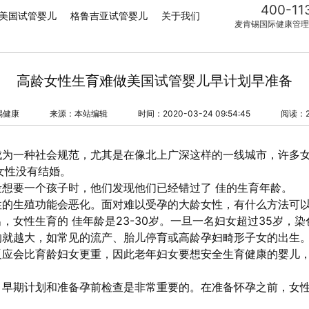
400-11
美国试管婴儿
格鲁吉亚试管婴儿
关于我们
麦肯锡国际健康管理
高龄女性生育难做美国试管婴儿早计划早准备
锡健康
来源：本站编辑
时间：2020-03-24 09:54:45
阅读：2
成为一种社会规范，尤其是在像北上广深这样的一线城市，许多
女性没有结婚。
想要一个孩子时，他们发现他们已经错过了 佳的生育年龄。
性的生殖功能会恶化。面对难以受孕的大龄女性，有什么方法可
，女性生育的 佳年龄是23-30岁。一旦一名妇女超过35岁，
响就越大，如常见的流产、胎儿停育或高龄孕妇畸形子女的出生
反应会比育龄妇女更重，因此老年妇女要想安全生育健康的婴儿
，早期计划和准备孕前检查是非常重要的。在准备怀孕之前，女