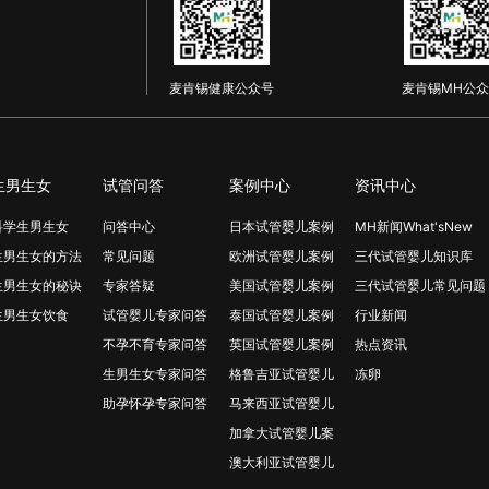
麦肯锡健康公众号
麦肯锡MH公众
生男生女
试管问答
案例中心
资讯中心
科学生男生女
问答中心
日本试管婴儿案例
MH新闻What'sNew
生男生女的方法
常见问题
欧洲试管婴儿案例
三代试管婴儿知识库
生男生女的秘诀
专家答疑
美国试管婴儿案例
三代试管婴儿常见问题
生男生女饮食
试管婴儿专家问答
泰国试管婴儿案例
行业新闻
不孕不育专家问答
英国试管婴儿案例
热点资讯
生男生女专家问答
格鲁吉亚试管婴儿
冻卵
助孕怀孕专家问答
马来西亚试管婴儿
加拿大试管婴儿案
澳大利亚试管婴儿