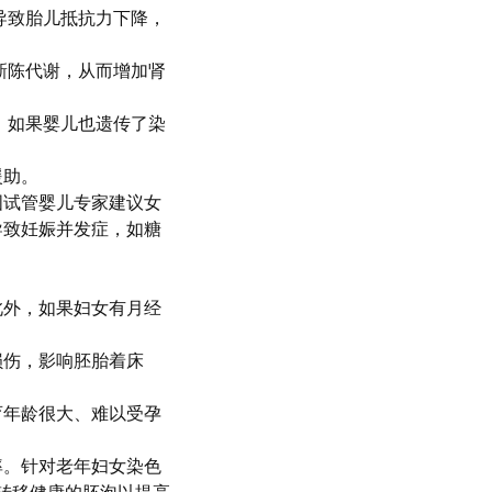
导致胎儿抵抗力下降，
新陈代谢，从而增加肾
。如果婴儿也遗传了染
援助。
国试管婴儿专家建议女
导致妊娠并发症，如糖
此外，如果妇女有月经
损伤，影响胚胎着床
育年龄很大、难以受孕
率。针对老年妇女染色