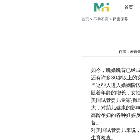
首页
首页
>
不孕不育
> 卵巢保养
作者：麦肯
如今，晚婚晚育已经
还有许多30岁以上的
当这些人进入婚姻阶段
随着年龄的增长，女
美国试管婴儿专家指出
大，对胎儿健康的影
高龄孕妇的各种妊娠
备。
对美国试管婴儿来说
生育检查。