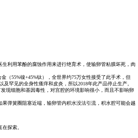
医生利用苯酚的腐蚀作用来进行绝育术，使输卵管粘膜坏死，肉
合金（55%镍+45%钛），全世界约75万女性接受了此手术，但
退，以及罕见的全身性瘙痒和皮炎，所以2018年此产品停止生产。
没有发现细胞和基因毒性，对宫腔的环境影响很小，而且不影响卵
如果弹簧圈阻塞近端，输卵管内积水没法引流，积水腔可能会越
直在探索。