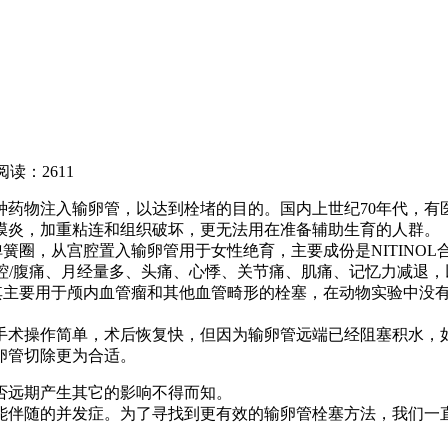
阅读：2611
种药物注入输卵管，以达到栓堵的目的。国内上世纪70年代，有
膜炎，加重粘连和组织破坏，更无法用在准备辅助生育的人群。
属弹簧圈，从宫腔置入输卵管用于女性绝育，主要成份是NITINOL
症状是盆腔/腹痛、月经量多、头痛、心悸、关节痛、肌痛、记忆力减
”，其主要用于颅内血管瘤和其他血管畸形的栓塞，在动物实验中
手术操作简单，术后恢复快，但因为输卵管远端已经阻塞积水，
卵管切除更为合适。
否远期产生其它的影响不得而知。
能伴随的并发症。为了寻找到更有效的输卵管栓塞方法，我们一