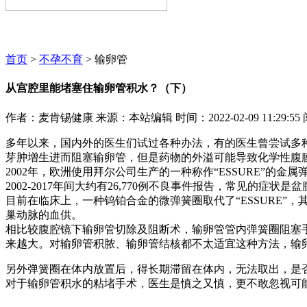
麦肯锡咨询顾问期待为您服务~~~
首页
>
不孕不育
> 输卵管
从宫腔里能堵塞住输卵管积水？（下）
作者：麦肯锡健康
来源：本站编辑
时间：2022-02-09 11:29:55
多年以来，国内外的医生们试过各种办法，有的医生曾尝试多
芽肿增生进而阻塞输卵管，但是药物的外溢可能导致化学性腹
2002年，欧洲使用拜尔公司生产的一种称作“ESSURE”的金
2002-2017年间大约有26,770例不良事件报告，常见的
目前在临床上，一种钨铂合金的微弹簧圈取代了“ESSURE
巢动脉的血供。
相比较腹腔镜下输卵管切除及阻断术，输卵管管内弹簧圈阻塞
来越大。对输卵管积脓、输卵管结核都不太适宜这种方法，输
另外弹簧圈在体内放置后，得长期滞留在体内，无法取出，是
对于输卵管积水的粘堵手术，医生是慎之又慎，更不敢忽视可