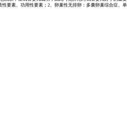
质性要素、功用性要素；2、卵巢性无排卵：多囊卵巢综合症、