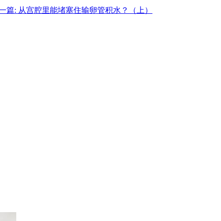
一篇: 从宫腔里能堵塞住输卵管积水？（上）