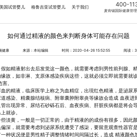
400-11
美国试管婴儿
格鲁吉亚试管婴儿
关于我们
麦肯锡国际健康管理
如何通过精液的颜色来判断身体可能存在问题
锡健康
来源：本站编辑
时间：2020-04-26 15:52:55
阅读：3
，假如精液射出去后发觉这一颜色，就需要考虑到男性前列腺、
的缘故，如非淋、支原体感染疾病这些，这就必须立即就需要就
危害。
鲜血的精液，临床医学上称之为血精症，出現红色精液，是泌尿
尿道感染、精囊腺结核病、附睾囊肿附睾炎等缘故会造成 血夜进
血管出现异常、尿结石砂砾石后、血夜疾病、肝脏疾病都是将会
马上就诊。
一些淡黄，一般是一切正常的，由于精液的的成份有很多，因此
色偏深，就需要考虑到泌尿系统遭受了感柒，要留意观查性器官
一种状况便是男性精子调整情绪时间间隔过长，造成 精液颜色