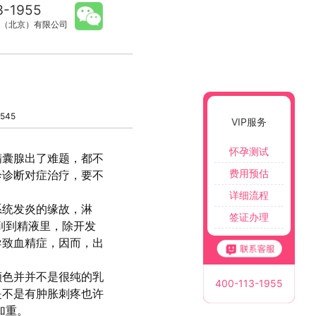
3-1955
（北京）有限公司
545
VIP服务
怀孕测试
精囊腺出了难题，都不
费用预估
诊诊断对症治疗，要不
详细流程
系统发炎的缘故，淋
签证办理
到到精液里，除开发
导致血精症，因而，出
颜色并并不是很纯的乳
400-113-1955
是不是有肿胀刺疼也许
加重。