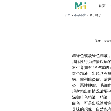
首页
首页
>
不孕不育
> 精子畸形
作者：麦肯
翠绿色或淡绿色精液
清除性行为传播疾病
对生育拥有 很严重的
红色精液，出現含有
病、前列腺炎症、后
炎，恶性肿瘤、毛细
現射精出血情况后要
深咖啡色精液，精液
白色，可是出現淡黄
臭味的想像，自然也有