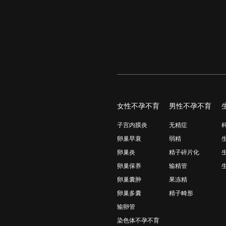
女性不孕不育
男性不孕不育
子宫内膜炎
无精症
卵巢早衰
弱精
卵巢炎
精子碎片化
卵巢保养
输精管
卵巢囊肿
果冻精
卵巢多囊
精子畸形
输卵管
染色体不孕不育