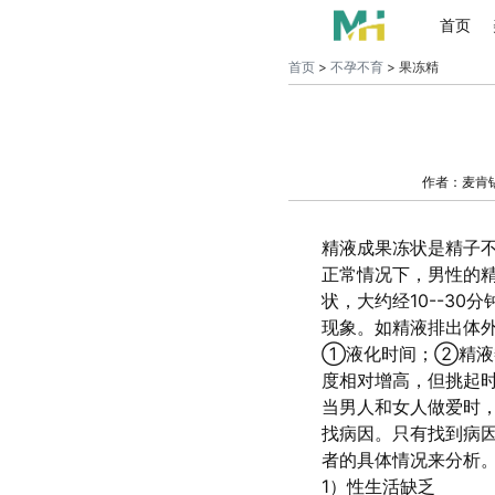
首页
首页
>
不孕不育
> 果冻精
作者：麦肯
精液成果冻状是精子
正常情况下，男性的
状，大约经10--3
现象。如精液排出体外
①液化时间；②精液
度相对增高，但挑起
当男人和女人做爱时
找病因。只有找到病
者的具体情况来分析
1）性生活缺乏