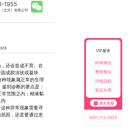
3-1955
（北京）有限公司
305
VIP服务
怀孕测试
动，还会造成不育。在
费用预估
凝固成胶冻状或凝块
这种现象属正常的生理
详细流程
。鉴别诊断的要点是：
签证办理
正常范围之内；精液黏
之内
于这种异常现象需要寻
的原因，还是要通过患
400-113-1955