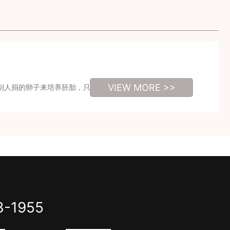
VIEW MORE >>
别人捐的卵子来培养胚胎，只要提供申请，检查条件合格就可
3-1955