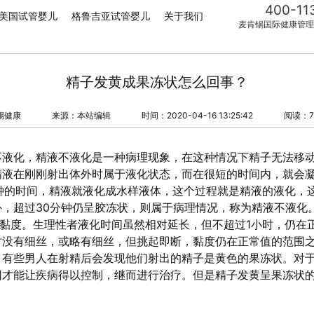
400-11
美国试管婴儿
格鲁吉亚试管婴儿
关于我们
麦肯锡国际健康管理
精子发黄成果冻状怎么回事？
锡健康
来源：本站编辑
时间：2020-04-16 13:25:42
阅读：7
不液化，精液不液化是一种病理现象，在这种情况下精子无法移
精液在刚刚射出体外时属于液化状态，而在很短的时间内，就会
0分钟的时间，精液就液化成水样液体，这个过程就是精液的液化，
，超过30分钟仍呈胶冻状，则属于病理情况，称为精液不液化
黏度。生理性者液化时间虽然相对延长，但不超过1小时，仍在
时没有细丝，或略有细丝，但挑起即断，黏度仍在正常值的范围
，有些男人在射精后会发现他们射出的精子是黄色的果冻状。对
因才能让疾病得以控制，继而进行治疗。但是精子发黄呈果冻状
。