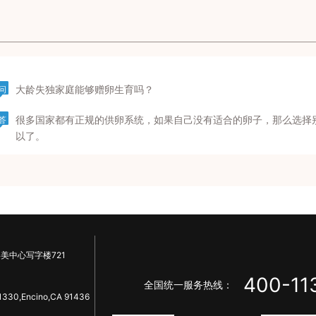
大龄失独家庭能够赠卵生育吗？
问
很多国家都有正规的供卵系统，如果自己没有适合的卵子，那么选择
答
以了。
美中心写字楼721
400-11
全国统一服务热线：
1330,Encino,CA 91436