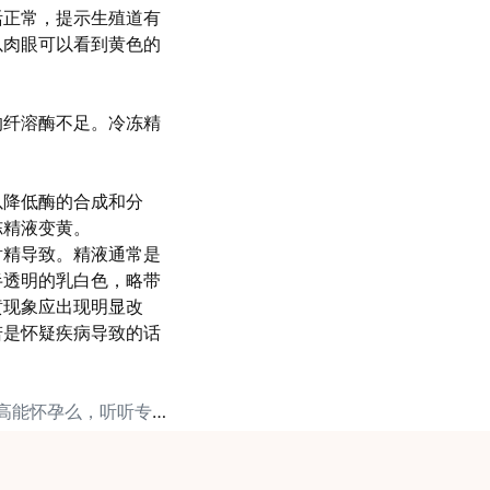
正常，提示生殖道有
以肉眼可以看到黄色的
的纤溶酶不足。冷冻精
以降低酶的合成和分
冻精液变黄。
射精导致。精液通常是
半透明的乳白色，略带
黄现象应出现明显改
若是怀疑疾病导致的话
下一篇: 精子畸形率高能怀孕么，听听专家怎么说