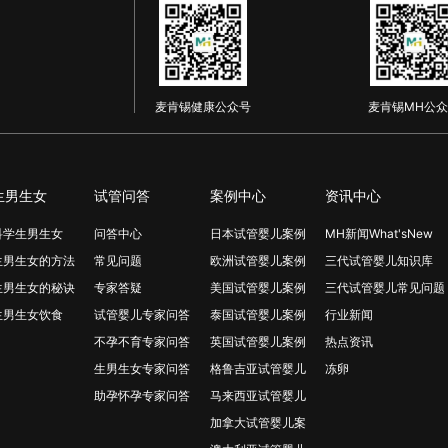
麦肯锡健康公众号
麦肯锡MH公众
生男生女
试管问答
案例中心
资讯中心
科学生男生女
问答中心
日本试管婴儿案例
MH新闻What'sNew
生男生女的方法
常见问题
欧洲试管婴儿案例
三代试管婴儿知识库
生男生女的秘诀
专家答疑
美国试管婴儿案例
三代试管婴儿常见问题
生男生女饮食
试管婴儿专家问答
泰国试管婴儿案例
行业新闻
不孕不育专家问答
英国试管婴儿案例
热点资讯
生男生女专家问答
格鲁吉亚试管婴儿
冻卵
助孕怀孕专家问答
马来西亚试管婴儿
加拿大试管婴儿案