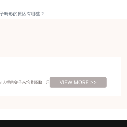
精子畸形的原因有哪些？
VIEW MORE >>
别人捐的卵子来培养胚胎，只要提供申请，检查条件合格就可