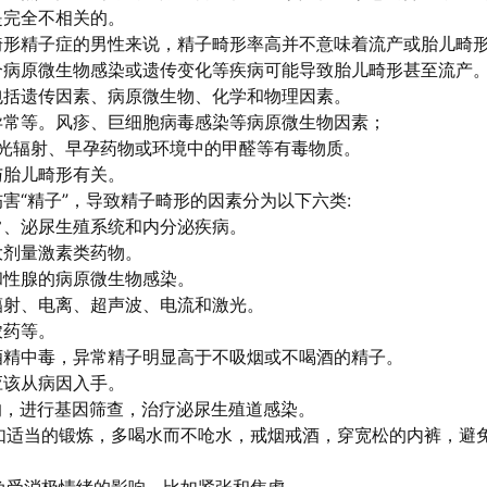
是完全不相关的。
畸形精子症的男性来说，精子畸形率高并不意味着流产或胎儿畸
合病原微生物感染或遗传变化等疾病可能导致胎儿畸形甚至流产
包括遗传因素、病原微生物、化学和物理因素。
异常等。风疹、巨细胞病毒感染等病原微生物因素；
x光辐射、早孕药物或环境中的甲醛等有毒物质。
与胎儿畸形有关。
害“精子”，导致精子畸形的因素分为以下六类:
常、泌尿生殖系统和内分泌疾病。
大剂量激素类药物。
和性腺的病原微生物感染。
辐射、电离、超声波、电流和激光。
农药等。
酒精中毒，异常精子明显高于不吸烟或不喝酒的精子。
应该从病因入手。
影响，进行基因筛查，治疗泌尿生殖道感染。
，如适当的锻炼，多喝水而不呛水，戒烟戒酒，穿宽松的内裤，避
。