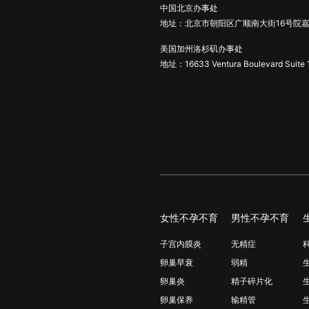
中国北京办事处
地址：北京市朝阳区广顺南大街16号院嘉
美国加州洛杉矶办事处
地址：16633 Ventura Boulevard Suite 
女性不孕不育
男性不孕不育
子宫内膜炎
无精症
卵巢早衰
弱精
卵巢炎
精子碎片化
卵巢保养
输精管