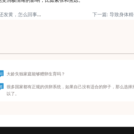
避免受消极情绪的影响，比如紧张和焦虑。
上一篇: 精液呈果冻状还发黄，怎么回事呢？
下一篇: 导致身体
大龄失独家庭能够赠卵生育吗？
问
很多国家都有正规的供卵系统，如果自己没有适合的卵子，那么选择
答
以了。