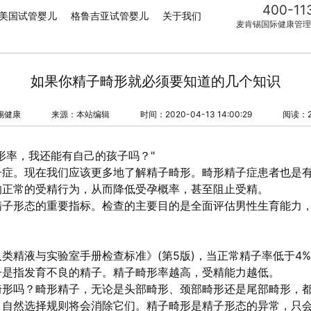
400-11
美国试管婴儿
格鲁吉亚试管婴儿
关于我们
麦肯锡国际健康管理
如果你精子畸形就必须要知道的几个知识
锡健康
来源：本站编辑
时间：2020-04-13 14:00:29
阅读：2
形率，我还能有自己的孩子吗？"
子症。现在我们应该更多地了解精子畸形。畸形精子症患者也是
响正常的受精行为，从而降低受孕概率，甚至阻止受精。
精子形态的重要指标。检查的主要目的是全面评估男性生育能力
类精液与实验室手册检查标准》(第5版)，当正常精子率低于4
子是指发育不良的精子。精子畸形率越高，受精能力越低。
畸形吗？畸形精子，无论是头部畸形、颈部畸形还是尾部畸形，
，自然选择规则将会消除它们。精子畸形是精子形态的异常，只