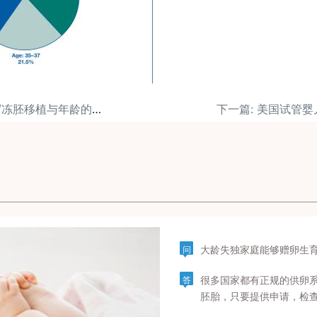
上一篇: 试管婴儿鲜胚/冻胚移植与年龄的关系？
大龄失独家庭能够赠卵生
问
很多国家都有正规的供卵
答
胚胎，只要提供申请，检