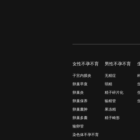
女性不孕不育
男性不孕不育
子宫内膜炎
无精症
卵巢早衰
弱精
卵巢炎
精子碎片化
卵巢保养
输精管
卵巢囊肿
果冻精
卵巢多囊
精子畸形
输卵管
染色体不孕不育