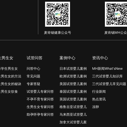
麦肯锡健康公众号
麦肯锡MH公众
生男生女
试管问答
案例中心
资讯中心
科学生男生女
问答中心
日本试管婴儿案例
MH新闻What'sNew
生男生女的方法
常见问题
欧洲试管婴儿案例
三代试管婴儿知识库
生男生女的秘诀
专家答疑
美国试管婴儿案例
三代试管婴儿常见问题
生男生女饮食
试管婴儿专家问答
泰国试管婴儿案例
行业新闻
不孕不育专家问答
英国试管婴儿案例
热点资讯
生男生女专家问答
格鲁吉亚试管婴儿
冻卵
助孕怀孕专家问答
马来西亚试管婴儿
加拿大试管婴儿案