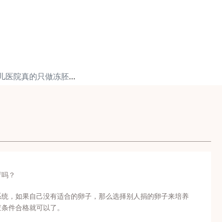
下一篇: 美国试管婴儿医院真的只做冻胚移植么？
育吗？
系统，如果自己没有适合的卵子，那么选择别人捐的卵子来培养
查条件合格就可以了。