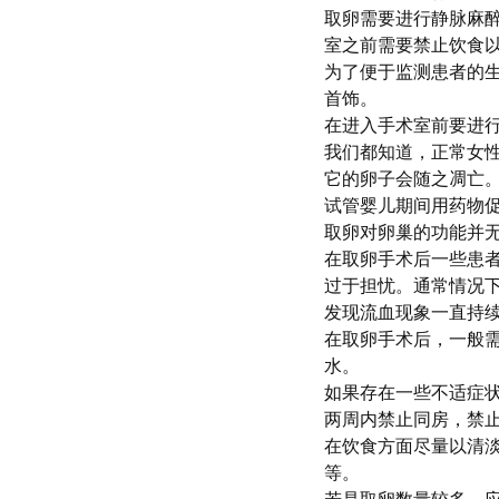
取卵需要进行静脉麻
室之前需要禁止饮食
为了便于监测患者的
首饰。
在进入手术室前要进
我们都知道，正常女
它的卵子会随之凋亡
试管婴儿期间用药物促
取卵对卵巢的功能并
在取卵手术后一些患
过于担忧。通常情况
发现流血现象一直持
在取卵手术后，一般需
水。
如果存在一些不适症
两周内禁止同房，禁
在饮食方面尽量以清
等。