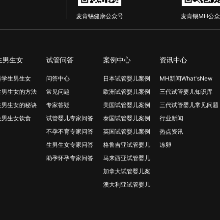
麦肯锡健康公众号
麦肯锡MH公众
生男生女
试管问答
案例中心
资讯中心
科学生男生女
问答中心
日本试管婴儿案例
MH新闻What'sNew
生男生女的方法
常见问题
欧洲试管婴儿案例
三代试管婴儿知识库
生男生女的秘诀
专家答疑
美国试管婴儿案例
三代试管婴儿常见问题
生男生女饮食
试管婴儿专家问答
泰国试管婴儿案例
行业新闻
不孕不育专家问答
英国试管婴儿案例
热点资讯
生男生女专家问答
格鲁吉亚试管婴儿
冻卵
助孕怀孕专家问答
马来西亚试管婴儿
加拿大试管婴儿案
澳大利亚试管婴儿