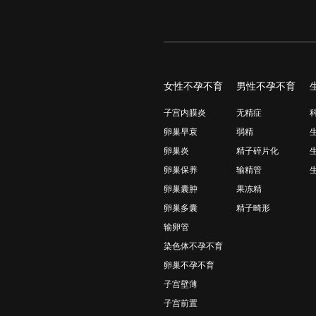
女性不孕不育
男性不孕不育
子宫内膜炎
无精症
卵巢早衰
弱精
卵巢炎
精子碎片化
卵巢保养
输精管
卵巢囊肿
果冻精
卵巢多囊
精子畸形
输卵管
染色体不孕不育
卵巢不孕不育
子宫壁薄
子宫前置