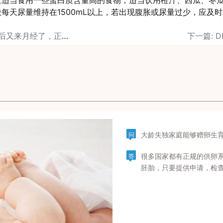
应适当食用一些蛋白质含量高的食物，适当饮用橙汁、西瓜、冬
每天尿量维持在1500mL以上，若出现腹胀或尿量过少，应及
上一篇: 试管打降调针后又来月经了，正常吗？
下一篇: 
大龄失独家庭能够赠卵生
问
很多国家都有正规的供卵
答
胚胎，只要提供申请，检