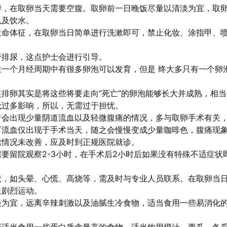
醉，在取卵当天需要空腹。取卵前一日晚饭尽量以清淡为宜，取
以及饮水。
生命体征，在取卵当日简单进行洗漱即可，禁止化妆、涂指甲、
行排尿，这点护士会进行引导。
性一个月经周期中有很多卵泡可以发育，但是 终大多只有一个卵
。
排卵其实是将这些将要走向“死亡”的卵泡能够长大并成熟，相当
无过多影响，所以，无需过于担忧。
者会出现少量阴道流血以及轻微腹痛的情况，多与取卵手术有关
下流血仅出现于手术当天，随之会慢慢变成少量咖啡色，腹痛现
续情况未改善，应及时到正规医院就诊。
要留院观察2-3小时，在手术后2小时后如果没有特殊不适症状
状，如头晕、心慌、高烧等，需及时与专业人员联系。在取卵当
止剧烈运动。
淡为宜，远离辛辣刺激以及油腻生冷食物，适当食用一些易消化