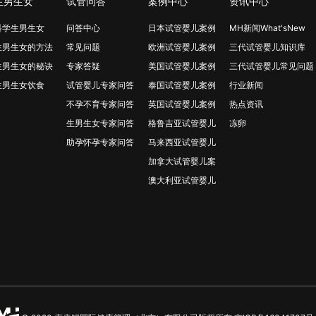
生男生女
试管问答
案例中心
资讯中心
科学生男生女
问答中心
日本试管婴儿案例
MH新闻What'sNew
生男生女的方法
常见问题
欧洲试管婴儿案例
三代试管婴儿知识库
生男生女的秘诀
专家答疑
美国试管婴儿案例
三代试管婴儿常见问题
生男生女饮食
试管婴儿专家问答
泰国试管婴儿案例
行业新闻
不孕不育专家问答
英国试管婴儿案例
热点资讯
生男生女专家问答
格鲁吉亚试管婴儿
冻卵
助孕怀孕专家问答
马来西亚试管婴儿
加拿大试管婴儿案
澳大利亚试管婴儿