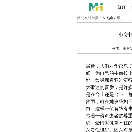
首页
首页
>
试管婴儿
> 热点资讯
亚洲
作者：麦肯
最近，人们对华语乐坛
候，为自己的生命按
她，曾经席卷亚洲流
大歌迷的喜爱，是许
是在台上还是台下，
然而，就在她事业如
白，这样一位有钱有
抱着一份对逝者的尊
说，爱情就像攥不住
为责任也好、因为对