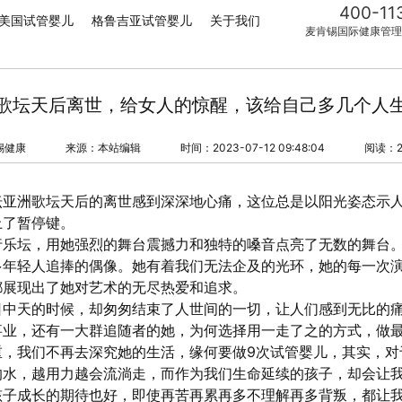
400-11
美国试管婴儿
格鲁吉亚试管婴儿
关于我们
麦肯锡国际健康管理
歌坛天后离世，给女人的惊醒，该给自己多几个人
锡健康
来源：本站编辑
时间：2023-07-12 09:48:04
阅读：2
亚洲歌坛天后的离世感到深深地心痛，这位总是以阳光姿态示人
上了暂停键。
行乐坛，用她强烈的舞台震撼力和独特的嗓音点亮了无数的舞台
多年轻人追捧的偶像。她有着我们无法企及的光环，她的每一次
都展现出了她对艺术的无尽热爱和追求。
日中天的时候，却匆匆结束了人世间的一切，让人们感到无比的
事业，还有一大群追随者的她，为何选择用一走了之的方式，做
重，我们不再去深究她的生活，缘何要做9次试管婴儿，其实，对
的水，越用力越会流淌走，而作为我们生命延续的孩子，却会让
孩子成长的期待也好，即使再苦再累再多不理解再多背叛，都让