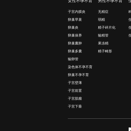
女性不孕不育
男性不孕不育
子宫内膜炎
无精症
卵巢早衰
弱精
卵巢炎
精子碎片化
卵巢保养
输精管
卵巢囊肿
果冻精
卵巢多囊
精子畸形
输卵管
染色体不孕不育
卵巢不孕不育
子宫壁薄
子宫前置
子宫肌瘤
子宫下垂