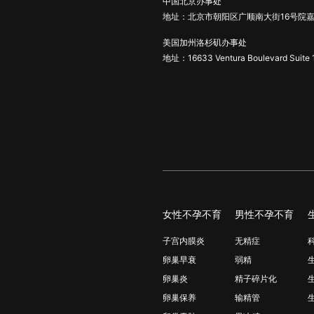
中国北京办事处
地址：北京市朝阳区广顺南大街16号院嘉
美国加州洛杉矶办事处
地址：16633 Ventura Boulevard Suite 
女性不孕不育
男性不孕不育
子宫内膜炎
无精症
卵巢早衰
弱精
卵巢炎
精子碎片化
卵巢保养
输精管