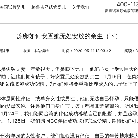
400-11
美国试管婴儿
格鲁吉亚试管婴儿
关于我们
麦肯锡国际健康管理
冻卵如何安置她无处安放的余生（下）
锡健康
来源：本站编辑
时间：2020-05-11 18:03:42
阅读：3
体是失独夫妻，年龄很大，但是膝下无子，他们心灵上受过巨大
助，让他们拥有孩子，好安置无处安放的余生。1月19日，在莫
捐卵女孩取卵成功受精，为他们即将要重新抚养成人的儿子留下了
群体是同性伴侣，或单身女性或男性，他们无法自己怀孕，只能
们的父母来说，还是他们自身而言，孩子都是非常渴望的。所以
1月24日，我们陪同台湾的伴侣成功移植自己的胚胎，并且验
。 1月26日，我们陪同CC伴侣成功取卵完成受精，期待她们
一部分单身的女性客户，他们担心没有伴侣，自己的年龄越来越