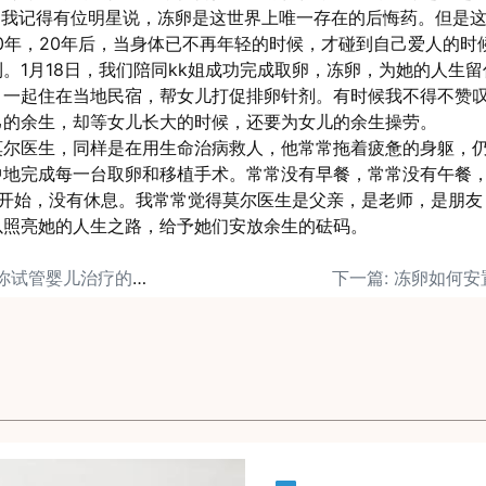
。我记得有位明星说，冻卵是这世界上唯一存在的后悔药。但是
0年，20年后，当身体已不再年轻的时候，才碰到自己爱人的时
。1月18日，我们陪同kk姐成功完成取卵，冻卵，为她的人生
，一起住在当地民宿，帮女儿打促排卵针剂。有时候我不得不赞
己的余生，却等女儿长大的时候，还要为女儿的余生操劳。
莫尔医生，同样是在用生命治病救人，他常常拖着疲惫的身躯，
地完成每一台取卵和移植手术。常常没有早餐，常常没有午餐，
钟开始，没有休息。我常常觉得莫尔医生是父亲，是老师，是朋友
以照亮她的人生之路，给予她们安放余生的砝码。
上一篇: 美国CCRH迷你试管婴儿治疗的好处