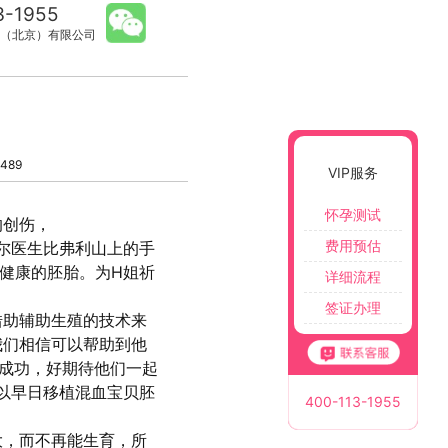
3-1955
（北京）有限公司
489
VIP服务
怀孕测试
的创伤，
费用预估
尔医生比弗利山上的手
健康的胚胎。为H姐祈
详细流程
签证办理
借助辅助生殖的技术来
我们相信可以帮助到他
孕成功，好期待他们一起
可以早日移植混血宝贝胚
400-113-1955
大，而不再能生育，所