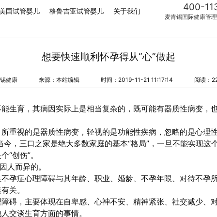
400-11
美国试管婴儿
格鲁吉亚试管婴儿
关于我们
麦肯锡国际健康管理
想要快速顺利怀孕得从“心”做起
锡健康
来源：本站编辑
时间：2019-11-21 11:17:14
阅读：22
不能生育，其病因实际上是相当复杂的，既可能有器质性病变，
。
，所重视的是器质性病变，轻视的是功能性疾病，忽略的是心理
当今，三口之家是绝大多数家庭的基本“格局”，一旦不能实现这
个“创伤”。
是因人而异的。
性不孕症心理障碍与其年龄、职业、婚龄、不孕年限、对待不孕
素有关。
理障碍，主要体现在自卑感、心神不安、精神紧张、社交减少、
他人交谈生育方面的事情。