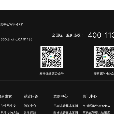
美中心写字楼721
400-11
全国统一服务热线：
1330,Encino,CA 91436
麦肯锡健康公众号
麦肯锡MH公众
生男生女
试管问答
案例中心
资讯中心
科学生男生女
问答中心
日本试管婴儿案例
MH新闻What'sNew
生男生女的方法
常见问题
欧洲试管婴儿案例
三代试管婴儿知识库