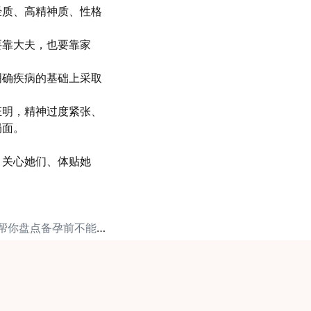
经质、高精神质、性格
。
要靠大夫，也要靠家
明确疾病的基础上采取
证明，精神过度紧张、
局面。
、关心她们、体贴她
。
下一篇: 麦肯锡健康帮你盘点备孕前不能吃的药！