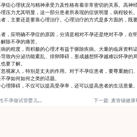
不孕症心理状况与精神承受力及性格有着非常密切的关系。高神
心理压力尤其明显，这一部分患者所表现的症状明显，病程较长
患者，主要还是要靠心理治疗。心理治疗的方式是多方面的，既
显者，应明确不孕症的原因，分清是相对不孕还是绝对不孕，在
早解除不孕的痛苦。
疾病的程度，而积极的心理才有益于驱除疾病。大量的临床资料
会导致内分泌功能紊乱、排卵障碍，形成越想怀孕越难以怀孕的
人也要了解。
可忽视家人，特别是丈夫的作用。对于不孕症患者，要尊重她们
关不孕如何如何之类的话题。
者心理障碍，不仅可以提高受孕率，还可以提高患者的生活质量
上一篇: 原发性与继发性不孕做试管婴儿，哪个成功率高？