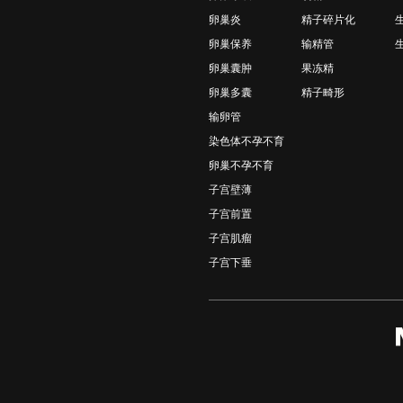
卵巢炎
精子碎片化
卵巢保养
输精管
卵巢囊肿
果冻精
卵巢多囊
精子畸形
输卵管
染色体不孕不育
卵巢不孕不育
子宫壁薄
子宫前置
子宫肌瘤
子宫下垂