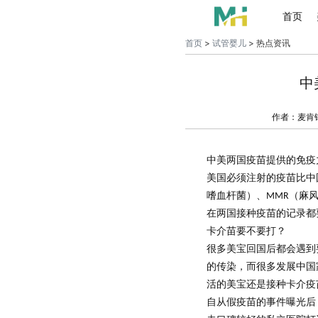
首页
首页
>
试管婴儿
> 热点资讯
中
作者：麦肯
中美两国疫苗提供的免疫
美国必须注射的疫苗
比中
嗜血杆菌）、
（麻
MMR
在两国接种疫苗的记录都
卡介苗要不要打？
很多美宝回国后都会遇到
的传染，而很多发展中国
活
的美宝还是
接种
卡介疫
自从假疫苗的事件曝光后