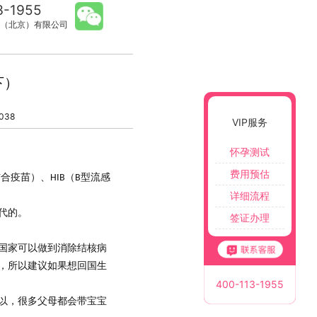
3-1955
（北京）有限公司
下）
038
VIP服务
怀孕测试
费用预估
结合疫苗）、
（
型流感
HIB
B
详细流程
代的。
签证办理
国家可以做到消除结核病
，所以建议如果想
回国生
400-113-1955
以，很多父母都会带宝宝