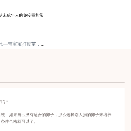
括
未成年人的免疫费
和常
下一篇: 中美疫苗对比—带宝宝打疫苗，这些你都做了吗？（上）
育吗？
系统，如果自己没有适合的卵子，那么选择别人捐的卵子来培养
查条件合格就可以了。