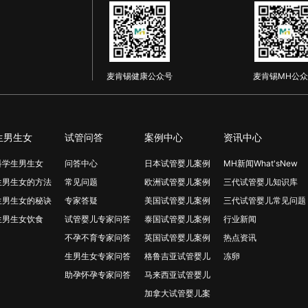
麦肯锡健康公众号
麦肯锡MH公众
生男生女
试管问答
案例中心
资讯中心
科学生男生女
问答中心
日本试管婴儿案例
MH新闻What'sNew
生男生女的方法
常见问题
欧洲试管婴儿案例
三代试管婴儿知识库
生男生女的秘诀
专家答疑
美国试管婴儿案例
三代试管婴儿常见问题
生男生女饮食
试管婴儿专家问答
泰国试管婴儿案例
行业新闻
不孕不育专家问答
英国试管婴儿案例
热点资讯
生男生女专家问答
格鲁吉亚试管婴儿
冻卵
助孕怀孕专家问答
马来西亚试管婴儿
加拿大试管婴儿案