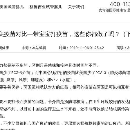
400-11
美国试管婴儿
格鲁吉亚试管婴儿
关于我们
麦肯锡国际健康管理
美疫苗对比—带宝宝打疫苗，这些你都做了吗？（
锡健康
来源：本站编辑
时间：2019-11-06 01:25:42
阅读：3
力都是差不多的，区别只是
菌株
和
接种具体时间
的不同。
国少了
卡介苗
；而中国必须注射的疫苗
比美国少了
（肺炎球菌
BCG
PCV13
风腮
麻疹、风疹、腮腺炎）和
（水痘）。
–
VZV
要
妥善保存
，两国互相承认对方的疫苗，相同的疫苗在两国是可以相互替
要不要打
卡介疫苗
的问题，卡介苗是
预防结核病
，在卫生环境较好的发达
家做不到，以目前中国的医疗卫生水平来看，还不能有效预防结核病传染
苗。
，不少父母都担心国产疫苗的质量，更愿意选择
价格较贵
的
进口疫苗
。所