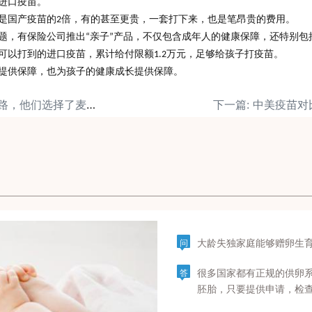
进口疫苗。
是国产疫苗的
倍
，有的甚至
更贵
，一套打下来，也是笔昂贵的费用。
2
题，有保险公司推出
亲子
产品，不仅包含成年人的健康保障，还特别包
“
”
可以打到的进口疫苗，累计给付限额
万元
，足够给孩子打疫苗。
1.2
提供保障，也为孩子的健康成长提供保障。
上一篇: 不孕夫妻求子路，他们选择了麦肯锡健康
大龄失独家庭能够赠卵生
问
很多国家都有正规的供卵
答
胚胎，只要提供申请，检