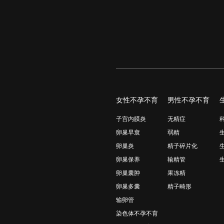
女性不孕不育
男性不孕不育
子宫内膜炎
无精症
卵巢早衰
弱精
卵巢炎
精子碎片化
卵巢保养
输精管
卵巢囊肿
果冻精
卵巢多囊
精子畸形
输卵管
染色体不孕不育