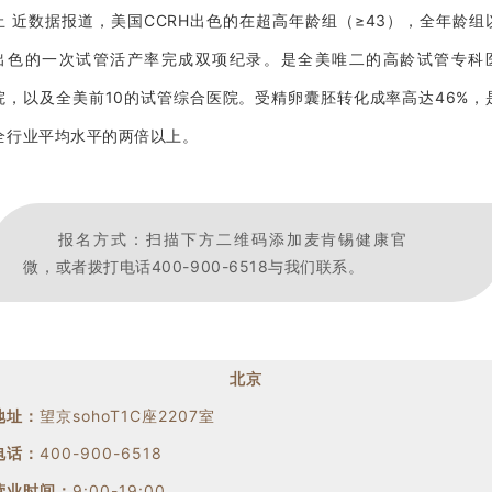
止 近数据报道，美国CCRH出色的在超高年龄组（≥43），全年龄组
出色的一次试管活产率完成双项纪录。是全美唯二的高龄试管专科
院，以及全美前10的试管综合医院。受精卵囊胚转化成率高达46%，
全行业平均水平的两倍以上。
报名方式：扫描下方二维码添加麦肯锡健康官
微，或者拨打电话400-900-6518与我们联系。
北京
地址：
望京sohoT1C座2207室
电话：
400-900-6518
营业时间：
9:00-19:00